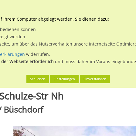
Downloads
Ne
uf Ihrem Computer abgelegt werden. Sie dienen dazu:
et bedienen können
 & Buchen
Plakatwerbung
Aussenwerbung
Medi
zeigt werden
tseite, um über das Nutzerverhalten unsere Internetseite Optimie
erklärungen
widerrufen.
 der Webseite erforderlich
und muss daher im Voraus eingebunden
alle (Saale), Stadt
Delitzscher Str 74/Fiete-Schulze-Str Nh
Schließen
Einstellungen
Einverstanden
-Schulze-Str Nh
 / Büschdorf