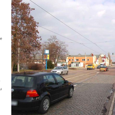
ne
r
u