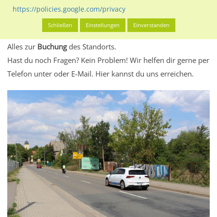
eventuelle Beschränkungen in den zugelassenen
https://policies.google.com/privacy
Werbeinhalten informieren.
Schließen
Einstellungen
Einverstanden
Alles klar? Dann findest du direkt im unteren Teil dieser Seite
Alles zur
Buchung
des Standorts.
Hast du noch Fragen? Kein Problem! Wir helfen dir gerne per
Telefon unter oder E-Mail.
Hier kannst du uns erreichen.