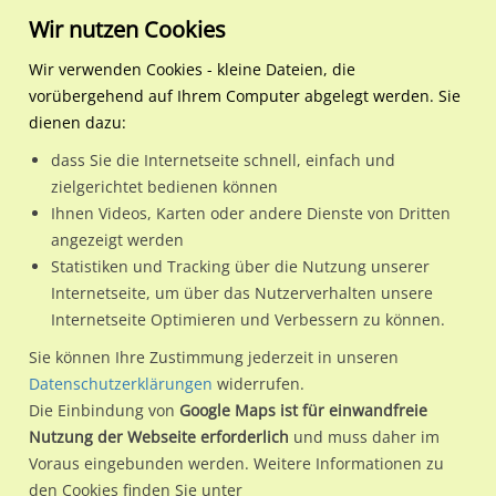
Wir nutzen Cookies
Wir verwenden Cookies - kleine Dateien, die
vorübergehend auf Ihrem Computer abgelegt werden. Sie
Regionale Plakatwerbung
Sachsen-Anhalt
Bernburg (Saale), Stadt
Baalberger Str. geg. (PP)
dienen dazu:
Baalberger Str. geg. (PP) Weber VS
dass Sie die Internetseite schnell, einfach und
zielgerichtet bedienen können
06406 / Bernburg (Saale), Stadt / Dröbel
Ihnen Videos, Karten oder andere Dienste von Dritten
angezeigt werden
Statistiken und Tracking über die Nutzung unserer
Nutze günstige Werbemöglichkeiten am Standort Baalberger
Internetseite, um über das Nutzerverhalten unsere
Internetseite Optimieren und Verbessern zu können.
Str. geg. (PP) Weber VS
im Ortsteil Dröbel)
in Bernburg
(Saale), Stadt.
Sie können Ihre Zustimmung jederzeit in unseren
Datenschutzerklärungen
widerrufen.
Wir erheben für jede unserer Werbeflächen individuelle und
Die Einbindung von
Google Maps ist für einwandfreie
aktuelle
Standortinformationen
und
Leistungswerte
. Damit
Nutzung der Webseite erforderlich
und muss daher im
kannst du dich schon vor der Buchung im Detail über den
Voraus eingebunden werden. Weitere Informationen zu
Standort, seine Reichweite und Werbewirkung sowie
den Cookies finden Sie unter