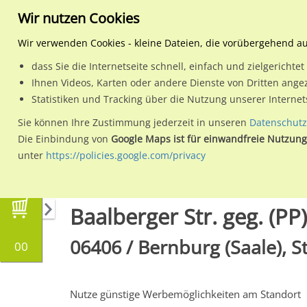
Wir nutzen Cookies
Wir verwenden Cookies - kleine Dateien, die vorübergehend a
dass Sie die Internetseite schnell, einfach und zielgericht
Planen
Ihnen Videos, Karten oder andere Dienste von Dritten ange
Statistiken und Tracking über die Nutzung unserer Interne
Wähle den Werbestandort:
Sie können Ihre Zustimmung jederzeit in unseren
Datenschutz
Die Einbindung von
Google Maps ist für einwandfreie Nutzung
unter
https://policies.google.com/privacy
Regionale Plakatwerbung
Sachsen-Anhalt
B
Baalberger Str. geg. (P
06406 / Bernburg (Saale), S
00
Nutze günstige Werbemöglichkeiten am Standort