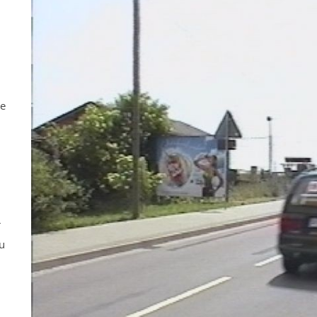
ne
r
u