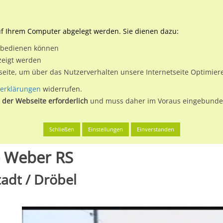
Downloads
Ne
uf Ihrem Computer abgelegt werden. Sie dienen dazu:
et bedienen können
 & Buchen
Plakatwerbung
Aussenwerbung
Medi
zeigt werden
tseite, um über das Nutzerverhalten unsere Internetseite Optimie
erklärungen
widerrufen.
 der Webseite erforderlich
und muss daher im Voraus eingebunden
ernburg (Saale), Stadt
Baalberger Str. geg. (PP) Weber RS
Schließen
Einstellungen
Einverstanden
P) Weber RS
tadt / Dröbel