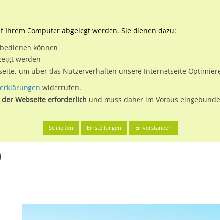
Downloads
Ne
uf Ihrem Computer abgelegt werden. Sie dienen dazu:
et bedienen können
 & Buchen
Plakatwerbung
Aussenwerbung
Medi
zeigt werden
tseite, um über das Nutzerverhalten unsere Internetseite Optimie
erklärungen
widerrufen.
 der Webseite erforderlich
und muss daher im Voraus eingebunden
-Farnroda
Eisenacher Str. 14 (B 88)
Schließen
Einstellungen
Einverstanden
)