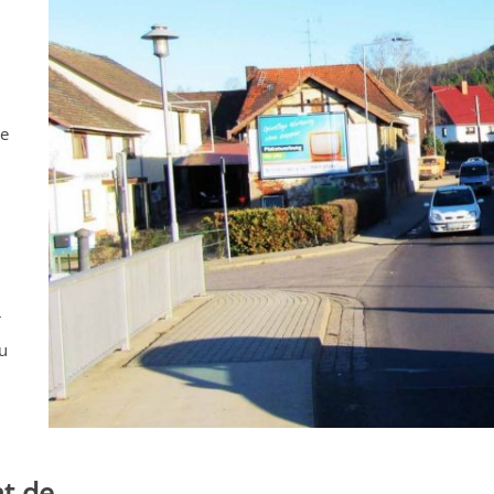
ne
r
u
t.de