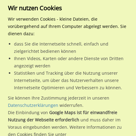
Wir nutzen Cookies
Wir verwenden Cookies - kleine Dateien, die
vorübergehend auf Ihrem Computer abgelegt werden. Sie
dienen dazu:
dass Sie die Internetseite schnell, einfach und
zielgerichtet bedienen können
Ihnen Videos, Karten oder andere Dienste von Dritten
angezeigt werden
Statistiken und Tracking über die Nutzung unserer
Aussenwerbung
Medialexikon
City-Light-Poster
Internetseite, um über das Nutzerverhalten unsere
Internetseite Optimieren und Verbessern zu können.
City-Light-Poster – attraktive
Sie können Ihre Zustimmung jederzeit in unseren
Werbeform
Datenschutzerklärungen
widerrufen.
Die Einbindung von
Google Maps ist für einwandfreie
Nutzung der Webseite erforderlich
und muss daher im
Voraus eingebunden werden. Weitere Informationen zu
Perfekte Wirkung! Und die
den Cookies finden Sie unter