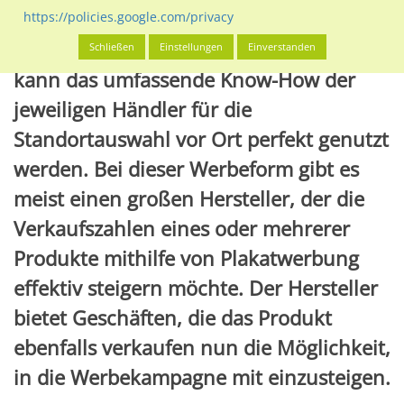
Händlerwerbung, werden Händler direkt
https://policies.google.com/privacy
in eine Plakataktion mit einbezogen. So
Schließen
Einstellungen
Einverstanden
kann das umfassende Know-How der
jeweiligen Händler für die
Standortauswahl vor Ort perfekt genutzt
werden. Bei dieser Werbeform gibt es
meist einen großen Hersteller, der die
Verkaufszahlen eines oder mehrerer
Produkte mithilfe von Plakatwerbung
effektiv steigern möchte. Der Hersteller
bietet Geschäften, die das Produkt
ebenfalls verkaufen nun die Möglichkeit,
in die Werbekampagne mit einzusteigen.