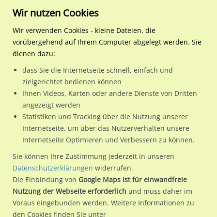
Wir nutzen Cookies
Wir verwenden Cookies - kleine Dateien, die
vorübergehend auf Ihrem Computer abgelegt werden. Sie
News
Händlerkampagnen
dienen dazu:
Händlerkampagnen und
dass Sie die Internetseite schnell, einfach und
zielgerichtet bedienen können
Händlerwerbung
Ihnen Videos, Karten oder andere Dienste von Dritten
angezeigt werden
Statistiken und Tracking über die Nutzung unserer
Geschrieben von: Kathrin Weißenrieder

Internetseite, um über das Nutzerverhalten unsere
am 3.Februar 2017
Internetseite Optimieren und Verbessern zu können.
Sie können Ihre Zustimmung jederzeit in unseren
Was ist denn das?
Datenschutzerklärungen
widerrufen.
Die Einbindung von
Google Maps ist für einwandfreie
Eine Übersicht
Nutzung der Webseite erforderlich
und muss daher im
Voraus eingebunden werden. Weitere Informationen zu
Bei einer Händlerkampagne oder
den Cookies finden Sie unter