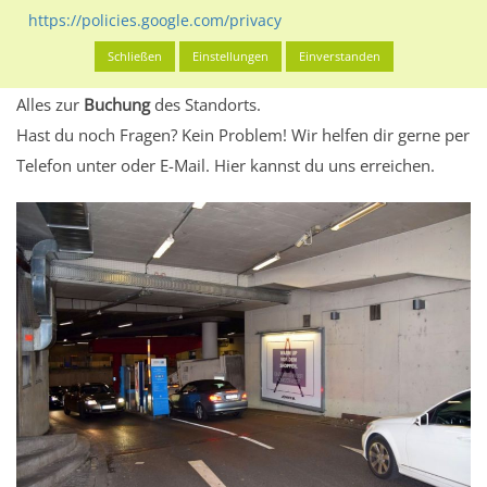
eventuelle Beschränkungen in den zugelassenen
https://policies.google.com/privacy
Werbeinhalten informieren.
Schließen
Einstellungen
Einverstanden
Alles klar? Dann findest du direkt im unteren Teil dieser Seite
Alles zur
Buchung
des Standorts.
Hast du noch Fragen? Kein Problem! Wir helfen dir gerne per
Telefon unter oder E-Mail.
Hier kannst du uns erreichen.