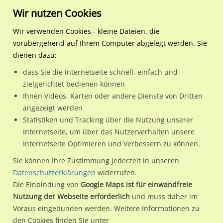
Wir nutzen Cookies
Wir verwenden Cookies - kleine Dateien, die
vorübergehend auf Ihrem Computer abgelegt werden. Sie
Regionale Plakatwerbung
Baden-Württemberg
Stuttgart, Landeshauptstadt
Theodor-Heuss-Str/PH Kle
dienen dazu:
Theodor-Heuss-Str/PH Kleiner Schlossplatz/Einf Theodor-Heuss
dass Sie die Internetseite schnell, einfach und
zielgerichtet bedienen können
70174 / Stuttgart, Landeshauptstadt / Mitte
Ihnen Videos, Karten oder andere Dienste von Dritten
angezeigt werden
Statistiken und Tracking über die Nutzung unserer
Nutze günstige Werbemöglichkeiten am Standort Theodor-
Internetseite, um über das Nutzerverhalten unsere
Internetseite Optimieren und Verbessern zu können.
Heuss-Str/PH Kleiner Schlossplatz/Einf Theodor-Heuss
im
Ortsteil Mitte)
in Stuttgart, Landeshauptstadt.
Sie können Ihre Zustimmung jederzeit in unseren
Datenschutzerklärungen
widerrufen.
Wir erheben für jede unserer Werbeflächen individuelle und
Die Einbindung von
Google Maps ist für einwandfreie
aktuelle
Standortinformationen
und
Leistungswerte
. Damit
Nutzung der Webseite erforderlich
und muss daher im
kannst du dich schon vor der Buchung im Detail über den
Voraus eingebunden werden. Weitere Informationen zu
Standort, seine Reichweite und Werbewirkung sowie
den Cookies finden Sie unter