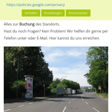
eventuelle Beschränkungen in den zugelassenen
https://policies.google.com/privacy
Werbeinhalten informieren.
Schließen
Einstellungen
Einverstanden
Alles klar? Dann findest du direkt im unteren Teil dieser Seite
Alles zur
Buchung
des Standorts.
Hast du noch Fragen? Kein Problem! Wir helfen dir gerne per
Telefon unter oder E-Mail.
Hier kannst du uns erreichen.