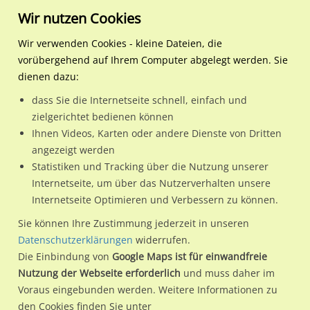
Wir nutzen Cookies
Wir verwenden Cookies - kleine Dateien, die
vorübergehend auf Ihrem Computer abgelegt werden. Sie
Regionale Plakatwerbung
Baden-Württemberg
Stuttgart, Landeshauptstadt
_A/Hofenerstr./Zuckerlew
dienen dazu:
_A/Hofenerstr./Zuckerleweg
dass Sie die Internetseite schnell, einfach und
zielgerichtet bedienen können
70374 / Stuttgart, Landeshauptstadt / Bad Cannstatt
Ihnen Videos, Karten oder andere Dienste von Dritten
angezeigt werden
Statistiken und Tracking über die Nutzung unserer
Nutze günstige Werbemöglichkeiten am Standort
Internetseite, um über das Nutzerverhalten unsere
Internetseite Optimieren und Verbessern zu können.
_A/Hofenerstr./Zuckerleweg
im Ortsteil Bad Cannstatt)
in
Stuttgart, Landeshauptstadt.
Sie können Ihre Zustimmung jederzeit in unseren
Datenschutzerklärungen
widerrufen.
Wir erheben für jede unserer Werbeflächen individuelle und
Die Einbindung von
Google Maps ist für einwandfreie
aktuelle
Standortinformationen
und
Leistungswerte
. Damit
Nutzung der Webseite erforderlich
und muss daher im
kannst du dich schon vor der Buchung im Detail über den
Voraus eingebunden werden. Weitere Informationen zu
Standort, seine Reichweite und Werbewirkung sowie
den Cookies finden Sie unter