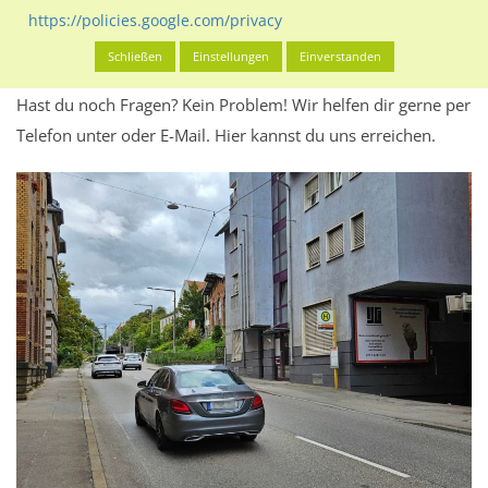
Werbeinhalten informieren.
https://policies.google.com/privacy
Alles klar? Dann findest du direkt im unteren Teil dieser Seite
Schließen
Einstellungen
Einverstanden
Alles zur
Buchung
des Standorts.
Hast du noch Fragen? Kein Problem! Wir helfen dir gerne per
Telefon unter oder E-Mail.
Hier kannst du uns erreichen.