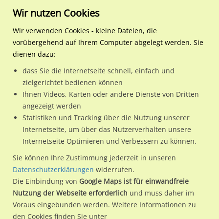
Wir nutzen Cookies
Wir verwenden Cookies - kleine Dateien, die
vorübergehend auf Ihrem Computer abgelegt werden. Sie
Regionale Plakatwerbung
Baden-Württemberg
Stuttgart, Landeshauptstadt
Tunnelstr. 14
dienen dazu:
Tunnelstr. 14
dass Sie die Internetseite schnell, einfach und
zielgerichtet bedienen können
70469 / Stuttgart, Landeshauptstadt / Feuerbach
Ihnen Videos, Karten oder andere Dienste von Dritten
angezeigt werden
Statistiken und Tracking über die Nutzung unserer
Nutze günstige Werbemöglichkeiten am Standort Tunnelstr.
Internetseite, um über das Nutzerverhalten unsere
Internetseite Optimieren und Verbessern zu können.
14
im Ortsteil Feuerbach)
in Stuttgart, Landeshauptstadt.
Wir erheben für jede unserer Werbeflächen individuelle und
Sie können Ihre Zustimmung jederzeit in unseren
Datenschutzerklärungen
widerrufen.
aktuelle
Standortinformationen
und
Leistungswerte
. Damit
Die Einbindung von
Google Maps ist für einwandfreie
kannst du dich schon vor der Buchung im Detail über den
Nutzung der Webseite erforderlich
und muss daher im
Standort, seine Reichweite und Werbewirkung sowie
Voraus eingebunden werden. Weitere Informationen zu
eventuelle Beschränkungen in den zugelassenen
den Cookies finden Sie unter