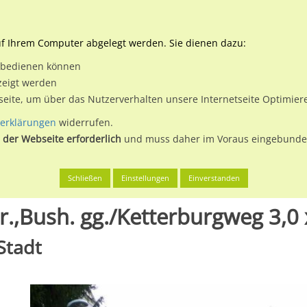
Downloads
Ne
uf Ihrem Computer abgelegt werden. Sie dienen dazu:
et bedienen können
 & Buchen
Plakatwerbung
Aussenwerbung
Medi
zeigt werden
tseite, um über das Nutzerverhalten unsere Internetseite Optimie
erklärungen
widerrufen.
 der Webseite erforderlich
und muss daher im Voraus eingebunden
rg
Bad Mergentheim, Stadt
Theodor-Klotzbücher-Str.,Bush. gg.
Schließen
Einstellungen
Einverstanden
.,Bush. gg./Ketterburgweg 3,0 
Stadt