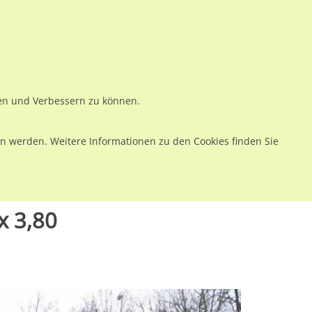
ws
Preise
Warenkorb
Registrieren
Anmelden
en
Kontakt
ren und Verbessern zu können.
 werden. Weitere Informationen zu den Cookies finden Sie
/Ketterburgweg 3,0 x 3,80
x 3,80