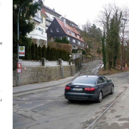
g
ne
r
u