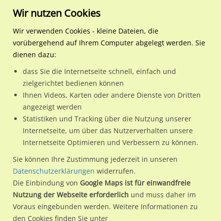
Wir nutzen Cookies
Wir verwenden Cookies - kleine Dateien, die
vorübergehend auf Ihrem Computer abgelegt werden. Sie
Regionale Plakatwerbung
Baden-Württemberg
Karlsruhe, Stadt
Am Zinken 1/Grabener Str
dienen dazu:
Am Zinken 1/Grabener Str. quer/We.re. CS
dass Sie die Internetseite schnell, einfach und
zielgerichtet bedienen können
76149 / Karlsruhe, Stadt / Neureut
Ihnen Videos, Karten oder andere Dienste von Dritten
angezeigt werden
Statistiken und Tracking über die Nutzung unserer
Nutze günstige Werbemöglichkeiten am Standort Am Zinken
Internetseite, um über das Nutzerverhalten unsere
Internetseite Optimieren und Verbessern zu können.
1/Grabener Str. quer/We.re. CS
im Ortsteil Neureut)
in
Karlsruhe, Stadt.
Sie können Ihre Zustimmung jederzeit in unseren
Datenschutzerklärungen
widerrufen.
Wir erheben für jede unserer Werbeflächen individuelle und
Die Einbindung von
Google Maps ist für einwandfreie
aktuelle
Standortinformationen
und
Leistungswerte
. Damit
Nutzung der Webseite erforderlich
und muss daher im
kannst du dich schon vor der Buchung im Detail über den
Voraus eingebunden werden. Weitere Informationen zu
Standort, seine Reichweite und Werbewirkung sowie
den Cookies finden Sie unter