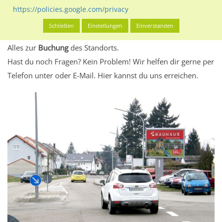
eventuelle Beschränkungen in den zugelassenen
https://policies.google.com/privacy
Werbeinhalten informieren.
Schließen
Einstellungen
Einverstanden
Alles klar? Dann findest du direkt im unteren Teil dieser Seite
Alles zur
Buchung
des Standorts.
Hast du noch Fragen? Kein Problem! Wir helfen dir gerne per
Telefon unter oder E-Mail.
Hier kannst du uns erreichen.