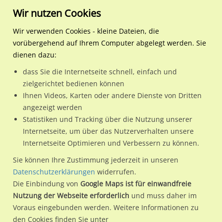
Wir nutzen Cookies
Wir verwenden Cookies - kleine Dateien, die
vorübergehend auf Ihrem Computer abgelegt werden. Sie
Regionale Plakatwerbung
Baden-Württemberg
Ettlingen, Stadt
Pforzheimer Str 130 gg r
dienen dazu:
Pforzheimer Str 130 gg re/Hst Spinnerei/Gewerbegebiet Albtal
dass Sie die Internetseite schnell, einfach und
zielgerichtet bedienen können
76275 / Ettlingen, Stadt / Ettlingen
Ihnen Videos, Karten oder andere Dienste von Dritten
angezeigt werden
Statistiken und Tracking über die Nutzung unserer
Nutze günstige Werbemöglichkeiten am Standort
Internetseite, um über das Nutzerverhalten unsere
Internetseite Optimieren und Verbessern zu können.
Pforzheimer Str 130 gg re/Hst Spinnerei/Gewerbegebiet
Albtal
im Ortsteil Ettlingen)
in Ettlingen, Stadt.
Sie können Ihre Zustimmung jederzeit in unseren
Datenschutzerklärungen
widerrufen.
Wir erheben für jede unserer Werbeflächen individuelle und
Die Einbindung von
Google Maps ist für einwandfreie
aktuelle
Standortinformationen
und
Leistungswerte
. Damit
Nutzung der Webseite erforderlich
und muss daher im
kannst du dich schon vor der Buchung im Detail über den
Voraus eingebunden werden. Weitere Informationen zu
Standort, seine Reichweite und Werbewirkung sowie
den Cookies finden Sie unter