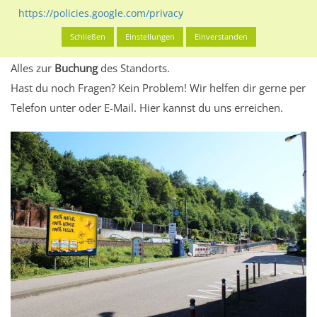
eventuelle Beschränkungen in den zugelassenen
https://policies.google.com/privacy
Werbeinhalten informieren.
Schließen
Einstellungen
Einverstanden
Alles klar? Dann findest du direkt im unteren Teil dieser Seite
Alles zur
Buchung
des Standorts.
Hast du noch Fragen? Kein Problem! Wir helfen dir gerne per
Telefon unter oder E-Mail.
Hier kannst du uns erreichen.