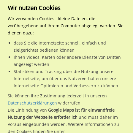
Wir nutzen Cookies
Wir verwenden Cookies - kleine Dateien, die
vorübergehend auf Ihrem Computer abgelegt werden. Sie
Regionale Plakatwerbung
Baden-Württemberg
Heidelberg, Stadt
Bergheimer Str./Fehrentzs
dienen dazu:
Bergheimer Str./Fehrentzstr./We.li.
dass Sie die Internetseite schnell, einfach und
zielgerichtet bedienen können
69115 / Heidelberg, Stadt / Bergheim
Ihnen Videos, Karten oder andere Dienste von Dritten
angezeigt werden
Statistiken und Tracking über die Nutzung unserer
Nutze günstige Werbemöglichkeiten am Standort
Internetseite, um über das Nutzerverhalten unsere
Internetseite Optimieren und Verbessern zu können.
Bergheimer Str./Fehrentzstr./We.li.
im Ortsteil Bergheim)
in
Heidelberg, Stadt.
Sie können Ihre Zustimmung jederzeit in unseren
Datenschutzerklärungen
widerrufen.
Wir erheben für jede unserer Werbeflächen individuelle und
Die Einbindung von
Google Maps ist für einwandfreie
aktuelle
Standortinformationen
und
Leistungswerte
. Damit
Nutzung der Webseite erforderlich
und muss daher im
kannst du dich schon vor der Buchung im Detail über den
Voraus eingebunden werden. Weitere Informationen zu
Standort, seine Reichweite und Werbewirkung sowie
den Cookies finden Sie unter