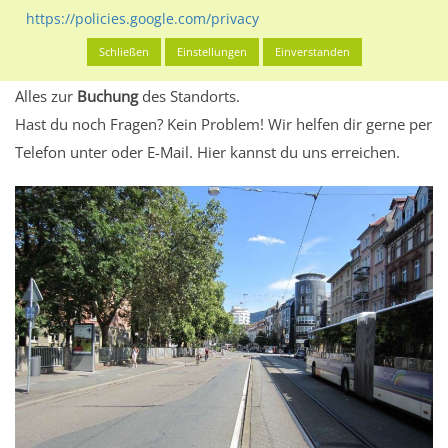
eventuelle Beschränkungen in den zugelassenen
https://policies.google.com/privacy
Werbeinhalten informieren.
Schließen
Einstellungen
Einverstanden
Alles klar? Dann findest du direkt im unteren Teil dieser Seite
Alles zur
Buchung
des Standorts.
Hast du noch Fragen? Kein Problem! Wir helfen dir gerne per
Telefon unter oder E-Mail.
Hier kannst du uns erreichen.