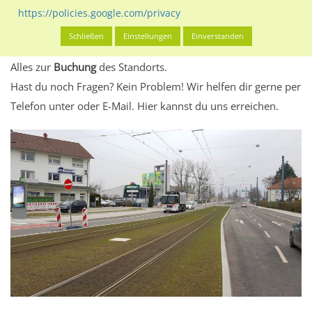
eventuelle Beschränkungen in den zugelassenen
https://policies.google.com/privacy
Werbeinhalten informieren.
Schließen
Einstellungen
Einverstanden
Alles klar? Dann findest du direkt im unteren Teil dieser Seite
Alles zur
Buchung
des Standorts.
Hast du noch Fragen? Kein Problem! Wir helfen dir gerne per
Telefon unter oder E-Mail.
Hier kannst du uns erreichen.