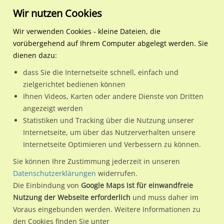
Wir nutzen Cookies
Wir verwenden Cookies - kleine Dateien, die
vorübergehend auf Ihrem Computer abgelegt werden. Sie
Regionale Plakatwerbung
Baden-Württemberg
Heidelberg, Stadt
Waldhofer Str./Am Tauben
dienen dazu:
Waldhofer Str./Am Taubenfeld/We.li.
dass Sie die Internetseite schnell, einfach und
zielgerichtet bedienen können
69123 / Heidelberg, Stadt / Wieblingen
Ihnen Videos, Karten oder andere Dienste von Dritten
angezeigt werden
Statistiken und Tracking über die Nutzung unserer
Nutze günstige Werbemöglichkeiten am Standort Waldhofer
Internetseite, um über das Nutzerverhalten unsere
Internetseite Optimieren und Verbessern zu können.
Str./Am Taubenfeld/We.li.
im Ortsteil Wieblingen)
in
Heidelberg, Stadt.
Sie können Ihre Zustimmung jederzeit in unseren
Datenschutzerklärungen
widerrufen.
Wir erheben für jede unserer Werbeflächen individuelle und
Die Einbindung von
Google Maps ist für einwandfreie
aktuelle
Standortinformationen
und
Leistungswerte
. Damit
Nutzung der Webseite erforderlich
und muss daher im
kannst du dich schon vor der Buchung im Detail über den
Voraus eingebunden werden. Weitere Informationen zu
Standort, seine Reichweite und Werbewirkung sowie
den Cookies finden Sie unter