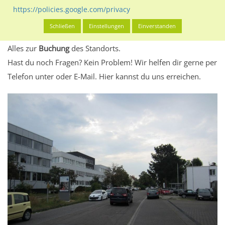
eventuelle Beschränkungen in den zugelassenen
https://policies.google.com/privacy
Werbeinhalten informieren.
Schließen
Einstellungen
Einverstanden
Alles klar? Dann findest du direkt im unteren Teil dieser Seite
Alles zur
Buchung
des Standorts.
Hast du noch Fragen? Kein Problem! Wir helfen dir gerne per
Telefon unter oder E-Mail.
Hier kannst du uns erreichen.