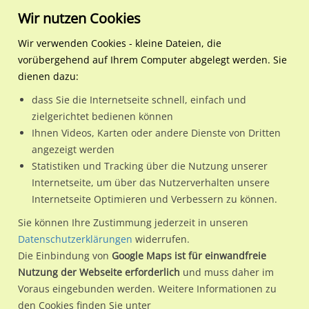
Wir nutzen Cookies
Wir verwenden Cookies - kleine Dateien, die
vorübergehend auf Ihrem Computer abgelegt werden. Sie
Regionale Plakatwerbung
Baden-Württemberg
Mannheim,
Waldhofstr. / Hohwiesenstr
dienen dazu:
Universitätsstadt
dass Sie die Internetseite schnell, einfach und
Waldhofstr. / Hohwiesenstr. 1 li.
zielgerichtet bedienen können
Ihnen Videos, Karten oder andere Dienste von Dritten
68169 / Mannheim, Universitätsstadt / Neckarstadt-Ost
angezeigt werden
Statistiken und Tracking über die Nutzung unserer
Internetseite, um über das Nutzerverhalten unsere
Nutze günstige Werbemöglichkeiten am Standort
Internetseite Optimieren und Verbessern zu können.
Waldhofstr. / Hohwiesenstr. 1 li.
im Ortsteil Neckarstadt-Ost)
Sie können Ihre Zustimmung jederzeit in unseren
in Mannheim, Universitätsstadt.
Datenschutzerklärungen
widerrufen.
Die Einbindung von
Google Maps ist für einwandfreie
Wir erheben für jede unserer Werbeflächen individuelle und
Nutzung der Webseite erforderlich
und muss daher im
aktuelle
Standortinformationen
und
Leistungswerte
. Damit
Voraus eingebunden werden. Weitere Informationen zu
kannst du dich schon vor der Buchung im Detail über den
den Cookies finden Sie unter