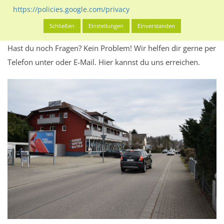
Werbeinhalten informieren.
https://policies.google.com/privacy
Alles klar? Dann findest du direkt im unteren Teil dieser Seite
Schließen
Einstellungen
Einverstanden
Alles zur
Buchung
des Standorts.
Hast du noch Fragen? Kein Problem! Wir helfen dir gerne per
Telefon unter oder E-Mail.
Hier kannst du uns erreichen.