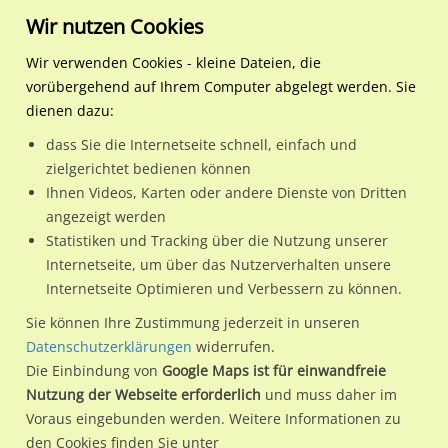
Wir nutzen Cookies
Wir verwenden Cookies - kleine Dateien, die
vorübergehend auf Ihrem Computer abgelegt werden. Sie
Regionale Plakatwerbung
Baden-Württemberg
Ettenheim, Stadt
Kreuzerweg/Ecke Radacker
dienen dazu:
Kreuzerweg/Ecke Radackern 1 (WE lks)
dass Sie die Internetseite schnell, einfach und
zielgerichtet bedienen können
77955 / Ettenheim, Stadt
Ihnen Videos, Karten oder andere Dienste von Dritten
angezeigt werden
Statistiken und Tracking über die Nutzung unserer
Nutze günstige Werbemöglichkeiten am Standort
Internetseite, um über das Nutzerverhalten unsere
Internetseite Optimieren und Verbessern zu können.
Kreuzerweg/Ecke Radackern 1 (WE lks) in Ettenheim, Stadt.
Wir erheben für jede unserer Werbeflächen individuelle und
Sie können Ihre Zustimmung jederzeit in unseren
Datenschutzerklärungen
widerrufen.
aktuelle
Standortinformationen
und
Leistungswerte
. Damit
Die Einbindung von
Google Maps ist für einwandfreie
kannst du dich schon vor der Buchung im Detail über den
Nutzung der Webseite erforderlich
und muss daher im
Standort, seine Reichweite und Werbewirkung sowie
Voraus eingebunden werden. Weitere Informationen zu
eventuelle Beschränkungen in den zugelassenen
den Cookies finden Sie unter