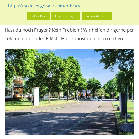
Werbeinhalten informieren.
https://policies.google.com/privacy
Alles klar? Dann findest du direkt im unteren Teil dieser Seite
Schließen
Einstellungen
Einverstanden
Alles zur
Buchung
des Standorts.
Hast du noch Fragen? Kein Problem! Wir helfen dir gerne per
Telefon unter oder E-Mail.
Hier kannst du uns erreichen.