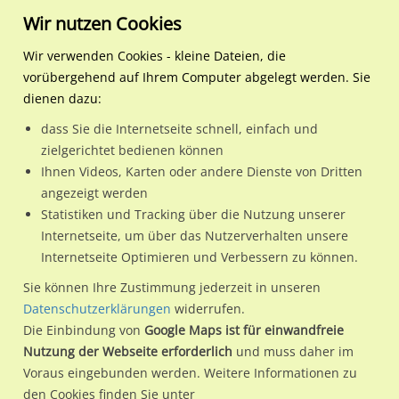
Wir nutzen Cookies
Wir verwenden Cookies - kleine Dateien, die
vorübergehend auf Ihrem Computer abgelegt werden. Sie
Regionale Plakatwerbung
Baden-Württemberg
Kehl, Stadt
Richard-Wagner-Str 109/
dienen dazu:
Richard-Wagner-Str 109/Hauptstr nh
dass Sie die Internetseite schnell, einfach und
zielgerichtet bedienen können
77694 / Kehl, Stadt
Ihnen Videos, Karten oder andere Dienste von Dritten
angezeigt werden
Statistiken und Tracking über die Nutzung unserer
Nutze günstige Werbemöglichkeiten am Standort Richard-
Internetseite, um über das Nutzerverhalten unsere
Internetseite Optimieren und Verbessern zu können.
Wagner-Str 109/Hauptstr nh in Kehl, Stadt.
Wir erheben für jede unserer Werbeflächen individuelle und
Sie können Ihre Zustimmung jederzeit in unseren
Datenschutzerklärungen
widerrufen.
aktuelle
Standortinformationen
und
Leistungswerte
. Damit
Die Einbindung von
Google Maps ist für einwandfreie
kannst du dich schon vor der Buchung im Detail über den
Nutzung der Webseite erforderlich
und muss daher im
Standort, seine Reichweite und Werbewirkung sowie
Voraus eingebunden werden. Weitere Informationen zu
eventuelle Beschränkungen in den zugelassenen
den Cookies finden Sie unter