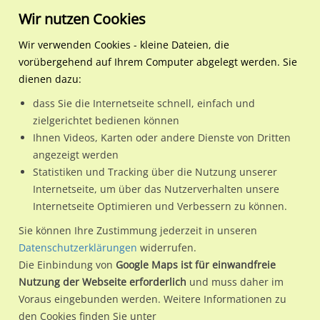
Wir nutzen Cookies
Wir verwenden Cookies - kleine Dateien, die
vorübergehend auf Ihrem Computer abgelegt werden. Sie
Regionale Plakatwerbung
Baden-Württemberg
Konstanz,
Wollmatinger Str. 15/nh. 
dienen dazu:
Universitätsstadt
dass Sie die Internetseite schnell, einfach und
Wollmatinger Str. 15/nh. Penny/quer (City-Star)
zielgerichtet bedienen können
Ihnen Videos, Karten oder andere Dienste von Dritten
78467 / Konstanz, Universitätsstadt / Petershausen
angezeigt werden
Statistiken und Tracking über die Nutzung unserer
Internetseite, um über das Nutzerverhalten unsere
Nutze günstige Werbemöglichkeiten am Standort
Internetseite Optimieren und Verbessern zu können.
Wollmatinger Str. 15/nh. Penny/quer (City-Star)
im Ortsteil
Sie können Ihre Zustimmung jederzeit in unseren
Petershausen)
in Konstanz, Universitätsstadt.
Datenschutzerklärungen
widerrufen.
Die Einbindung von
Google Maps ist für einwandfreie
Wir erheben für jede unserer Werbeflächen individuelle und
Nutzung der Webseite erforderlich
und muss daher im
aktuelle
Standortinformationen
und
Leistungswerte
. Damit
Voraus eingebunden werden. Weitere Informationen zu
kannst du dich schon vor der Buchung im Detail über den
den Cookies finden Sie unter