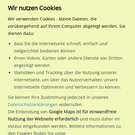
Wir nutzen Cookies
Wir verwenden Cookies - kleine Dateien, die
vorübergehend auf Ihrem Computer abgelegt werden. Sie
Regionale Plakatwerbung
Baden-Württemberg
Konstanz, Universitätsstadt
Fürstenbergstr. 109/bei "A
dienen dazu:
Fürstenbergstr. 109/bei "Asia Linh" (quer)
dass Sie die Internetseite schnell, einfach und
zielgerichtet bedienen können
78467 / Konstanz, Universitätsstadt / Fürstenberg
Ihnen Videos, Karten oder andere Dienste von Dritten
angezeigt werden
Statistiken und Tracking über die Nutzung unserer
Nutze günstige Werbemöglichkeiten am Standort
Internetseite, um über das Nutzerverhalten unsere
Internetseite Optimieren und Verbessern zu können.
Fürstenbergstr. 109/bei "Asia Linh" (quer)
im Ortsteil
Fürstenberg)
in Konstanz, Universitätsstadt.
Sie können Ihre Zustimmung jederzeit in unseren
Datenschutzerklärungen
widerrufen.
Wir erheben für jede unserer Werbeflächen individuelle und
Die Einbindung von
Google Maps ist für einwandfreie
aktuelle
Standortinformationen
und
Leistungswerte
. Damit
Nutzung der Webseite erforderlich
und muss daher im
kannst du dich schon vor der Buchung im Detail über den
Voraus eingebunden werden. Weitere Informationen zu
Standort, seine Reichweite und Werbewirkung sowie
den Cookies finden Sie unter