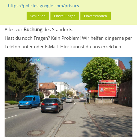
eventuelle Beschränkungen in den zugelassenen
https://policies.google.com/privacy
Werbeinhalten informieren.
Schließen
Einstellungen
Einverstanden
Alles klar? Dann findest du direkt im unteren Teil dieser Seite
Alles zur
Buchung
des Standorts.
Hast du noch Fragen? Kein Problem! Wir helfen dir gerne per
Telefon unter oder E-Mail.
Hier kannst du uns erreichen.