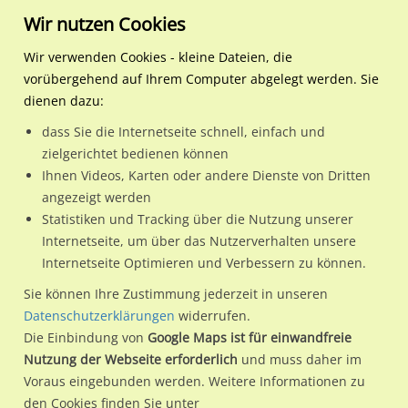
Wir nutzen Cookies
Wir verwenden Cookies - kleine Dateien, die
vorübergehend auf Ihrem Computer abgelegt werden. Sie
Regionale Plakatwerbung
Baden-Württemberg
Weingarten, Stadt
Hähnlehofstr./Hähnlehof 
dienen dazu:
Hähnlehofstr./Hähnlehof re.
dass Sie die Internetseite schnell, einfach und
zielgerichtet bedienen können
88250 / Weingarten, Stadt / Innenstadt
Ihnen Videos, Karten oder andere Dienste von Dritten
angezeigt werden
Statistiken und Tracking über die Nutzung unserer
Nutze günstige Werbemöglichkeiten am Standort
Internetseite, um über das Nutzerverhalten unsere
Internetseite Optimieren und Verbessern zu können.
Hähnlehofstr./Hähnlehof re.
im Ortsteil Innenstadt)
in
Weingarten, Stadt.
Sie können Ihre Zustimmung jederzeit in unseren
Datenschutzerklärungen
widerrufen.
Wir erheben für jede unserer Werbeflächen individuelle und
Die Einbindung von
Google Maps ist für einwandfreie
aktuelle
Standortinformationen
und
Leistungswerte
. Damit
Nutzung der Webseite erforderlich
und muss daher im
kannst du dich schon vor der Buchung im Detail über den
Voraus eingebunden werden. Weitere Informationen zu
Standort, seine Reichweite und Werbewirkung sowie
den Cookies finden Sie unter