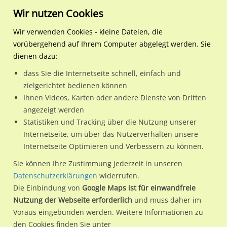
Wir nutzen Cookies
Wir verwenden Cookies - kleine Dateien, die
vorübergehend auf Ihrem Computer abgelegt werden. Sie
Regionale Plakatwerbung
Bayern
Ingolstadt
Neuburger Str. geg. 74/A
dienen dazu:
Neuburger Str. geg. 74/Autohaus Brod/West/We.re.
dass Sie die Internetseite schnell, einfach und
zielgerichtet bedienen können
85049 / Ingolstadt / Nord-West
Ihnen Videos, Karten oder andere Dienste von Dritten
angezeigt werden
Statistiken und Tracking über die Nutzung unserer
Nutze günstige Werbemöglichkeiten am Standort Neuburger
Internetseite, um über das Nutzerverhalten unsere
Internetseite Optimieren und Verbessern zu können.
Str. geg. 74/Autohaus Brod/West/We.re.
im Ortsteil Nord-
West)
in Ingolstadt.
Sie können Ihre Zustimmung jederzeit in unseren
Datenschutzerklärungen
widerrufen.
Wir erheben für jede unserer Werbeflächen individuelle und
Die Einbindung von
Google Maps ist für einwandfreie
aktuelle
Standortinformationen
und
Leistungswerte
. Damit
Nutzung der Webseite erforderlich
und muss daher im
kannst du dich schon vor der Buchung im Detail über den
Voraus eingebunden werden. Weitere Informationen zu
Standort, seine Reichweite und Werbewirkung sowie
den Cookies finden Sie unter