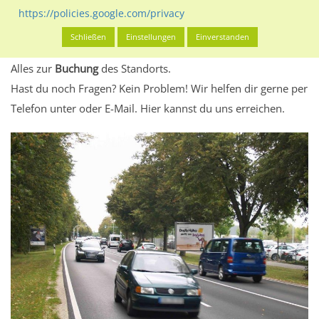
eventuelle Beschränkungen in den zugelassenen
https://policies.google.com/privacy
Werbeinhalten informieren.
Schließen
Einstellungen
Einverstanden
Alles klar? Dann findest du direkt im unteren Teil dieser Seite
Alles zur
Buchung
des Standorts.
Hast du noch Fragen? Kein Problem! Wir helfen dir gerne per
Telefon unter oder E-Mail.
Hier kannst du uns erreichen.