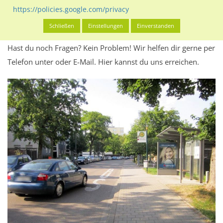
Werbeinhalten informieren.
https://policies.google.com/privacy
Alles klar? Dann findest du direkt im unteren Teil dieser Seite
Schließen
Einstellungen
Einverstanden
Alles zur
Buchung
des Standorts.
Hast du noch Fragen? Kein Problem! Wir helfen dir gerne per
Telefon unter oder E-Mail.
Hier kannst du uns erreichen.