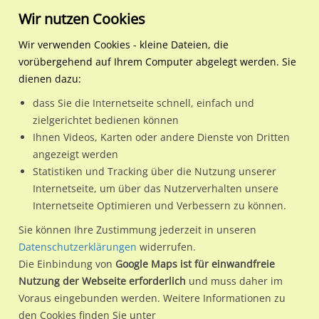
Wir nutzen Cookies
Wir verwenden Cookies - kleine Dateien, die
vorübergehend auf Ihrem Computer abgelegt werden. Sie
Regionale Plakatwerbung
Bayern
Ingolstadt
Herschelstr. 17/We.re.
dienen dazu:
Herschelstr. 17/We.re.
dass Sie die Internetseite schnell, einfach und
zielgerichtet bedienen können
85057 / Ingolstadt / Herschelstr.
Ihnen Videos, Karten oder andere Dienste von Dritten
angezeigt werden
Statistiken und Tracking über die Nutzung unserer
Nutze günstige Werbemöglichkeiten am Standort
Internetseite, um über das Nutzerverhalten unsere
Internetseite Optimieren und Verbessern zu können.
Herschelstr. 17/We.re.
im Ortsteil Herschelstr.)
in Ingolstadt.
Wir erheben für jede unserer Werbeflächen individuelle und
Sie können Ihre Zustimmung jederzeit in unseren
Datenschutzerklärungen
widerrufen.
aktuelle
Standortinformationen
und
Leistungswerte
. Damit
Die Einbindung von
Google Maps ist für einwandfreie
kannst du dich schon vor der Buchung im Detail über den
Nutzung der Webseite erforderlich
und muss daher im
Standort, seine Reichweite und Werbewirkung sowie
Voraus eingebunden werden. Weitere Informationen zu
eventuelle Beschränkungen in den zugelassenen
den Cookies finden Sie unter