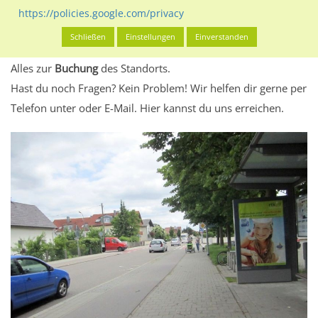
eventuelle Beschränkungen in den zugelassenen
https://policies.google.com/privacy
Werbeinhalten informieren.
Schließen
Einstellungen
Einverstanden
Alles klar? Dann findest du direkt im unteren Teil dieser Seite
Alles zur
Buchung
des Standorts.
Hast du noch Fragen? Kein Problem! Wir helfen dir gerne per
Telefon unter oder E-Mail.
Hier kannst du uns erreichen.