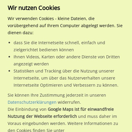
Wir nutzen Cookies
Wir verwenden Cookies - kleine Dateien, die
vorübergehend auf Ihrem Computer abgelegt werden. Sie
Regionale Plakatwerbung
Bayern
Ingolstadt
Geisenfelderstr. geg. 43a
dienen dazu:
Geisenfelderstr. geg. 43a/Dahlienstr./We.re.
dass Sie die Internetseite schnell, einfach und
zielgerichtet bedienen können
85053 / Ingolstadt / Ringsee
Ihnen Videos, Karten oder andere Dienste von Dritten
angezeigt werden
Statistiken und Tracking über die Nutzung unserer
Nutze günstige Werbemöglichkeiten am Standort
Internetseite, um über das Nutzerverhalten unsere
Internetseite Optimieren und Verbessern zu können.
Geisenfelderstr. geg. 43a/Dahlienstr./We.re.
im Ortsteil
Ringsee)
in Ingolstadt.
Sie können Ihre Zustimmung jederzeit in unseren
Datenschutzerklärungen
widerrufen.
Wir erheben für jede unserer Werbeflächen individuelle und
Die Einbindung von
Google Maps ist für einwandfreie
aktuelle
Standortinformationen
und
Leistungswerte
. Damit
Nutzung der Webseite erforderlich
und muss daher im
kannst du dich schon vor der Buchung im Detail über den
Voraus eingebunden werden. Weitere Informationen zu
Standort, seine Reichweite und Werbewirkung sowie
den Cookies finden Sie unter