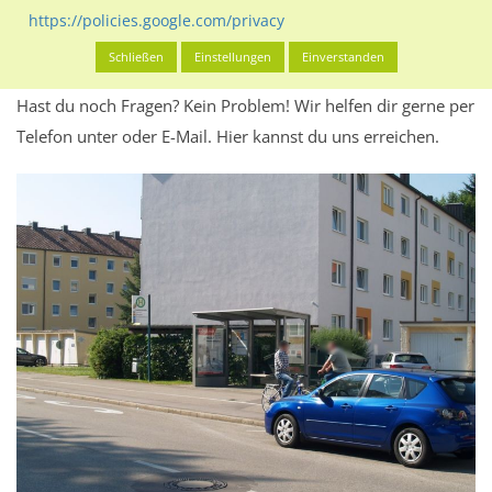
Werbeinhalten informieren.
https://policies.google.com/privacy
Alles klar? Dann findest du direkt im unteren Teil dieser Seite
Schließen
Einstellungen
Einverstanden
Alles zur
Buchung
des Standorts.
Hast du noch Fragen? Kein Problem! Wir helfen dir gerne per
Telefon unter oder E-Mail.
Hier kannst du uns erreichen.