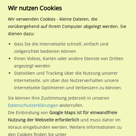
Wir nutzen Cookies
Wir verwenden Cookies - kleine Dateien, die
vorübergehend auf Ihrem Computer abgelegt werden. Sie
Regionale Plakatwerbung
Bayern
Ingolstadt
Feselenstr. 5/We.re.
dienen dazu:
Feselenstr. 5/We.re.
dass Sie die Internetseite schnell, einfach und
zielgerichtet bedienen können
85053 / Ingolstadt / Augustinviertel
Ihnen Videos, Karten oder andere Dienste von Dritten
angezeigt werden
Statistiken und Tracking über die Nutzung unserer
Nutze günstige Werbemöglichkeiten am Standort Feselenstr.
Internetseite, um über das Nutzerverhalten unsere
Internetseite Optimieren und Verbessern zu können.
5/We.re.
im Ortsteil Augustinviertel)
in Ingolstadt.
Wir erheben für jede unserer Werbeflächen individuelle und
Sie können Ihre Zustimmung jederzeit in unseren
Datenschutzerklärungen
widerrufen.
aktuelle
Standortinformationen
und
Leistungswerte
. Damit
Die Einbindung von
Google Maps ist für einwandfreie
kannst du dich schon vor der Buchung im Detail über den
Nutzung der Webseite erforderlich
und muss daher im
Standort, seine Reichweite und Werbewirkung sowie
Voraus eingebunden werden. Weitere Informationen zu
eventuelle Beschränkungen in den zugelassenen
den Cookies finden Sie unter