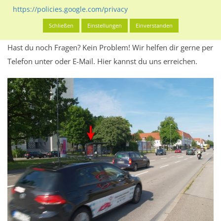
Werbeinhalten informieren.
https://policies.google.com/privacy
Alles klar? Dann findest du direkt im unteren Teil dieser Seite
Schließen
Einstellungen
Einverstanden
Alles zur
Buchung
des Standorts.
Hast du noch Fragen? Kein Problem! Wir helfen dir gerne per
Telefon unter oder E-Mail.
Hier kannst du uns erreichen.