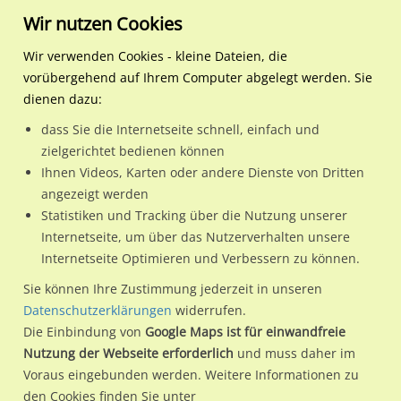
Wir nutzen Cookies
Wir verwenden Cookies - kleine Dateien, die
vorübergehend auf Ihrem Computer abgelegt werden. Sie
Regionale Plakatwerbung
Bayern
Ingolstadt
Goethestr. 140 saw./We.li
dienen dazu:
Goethestr. 140 saw./We.li.
dass Sie die Internetseite schnell, einfach und
zielgerichtet bedienen können
85055 / Ingolstadt / Konradviertel
Ihnen Videos, Karten oder andere Dienste von Dritten
angezeigt werden
Statistiken und Tracking über die Nutzung unserer
Nutze günstige Werbemöglichkeiten am Standort Goethestr.
Internetseite, um über das Nutzerverhalten unsere
Internetseite Optimieren und Verbessern zu können.
140 saw./We.li.
im Ortsteil Konradviertel)
in Ingolstadt.
Wir erheben für jede unserer Werbeflächen individuelle und
Sie können Ihre Zustimmung jederzeit in unseren
Datenschutzerklärungen
widerrufen.
aktuelle
Standortinformationen
und
Leistungswerte
. Damit
Die Einbindung von
Google Maps ist für einwandfreie
kannst du dich schon vor der Buchung im Detail über den
Nutzung der Webseite erforderlich
und muss daher im
Standort, seine Reichweite und Werbewirkung sowie
Voraus eingebunden werden. Weitere Informationen zu
eventuelle Beschränkungen in den zugelassenen
den Cookies finden Sie unter