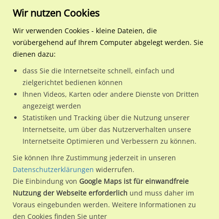
Wir nutzen Cookies
Wir verwenden Cookies - kleine Dateien, die
vorübergehend auf Ihrem Computer abgelegt werden. Sie
Regionale Plakatwerbung
Bayern
München,
Heidemannstr. 33 quer C
dienen dazu:
Landeshauptstadt
dass Sie die Internetseite schnell, einfach und
Heidemannstr. 33 quer CS
zielgerichtet bedienen können
Ihnen Videos, Karten oder andere Dienste von Dritten
80939 / München, Landeshauptstadt / Schwabing-Freimann
angezeigt werden
Statistiken und Tracking über die Nutzung unserer
Internetseite, um über das Nutzerverhalten unsere
Nutze günstige Werbemöglichkeiten am Standort
Internetseite Optimieren und Verbessern zu können.
Heidemannstr. 33 quer CS
im Ortsteil Schwabing-Freimann)
Sie können Ihre Zustimmung jederzeit in unseren
in München, Landeshauptstadt.
Datenschutzerklärungen
widerrufen.
Die Einbindung von
Google Maps ist für einwandfreie
Wir erheben für jede unserer Werbeflächen individuelle und
Nutzung der Webseite erforderlich
und muss daher im
aktuelle
Standortinformationen
und
Leistungswerte
. Damit
Voraus eingebunden werden. Weitere Informationen zu
kannst du dich schon vor der Buchung im Detail über den
den Cookies finden Sie unter