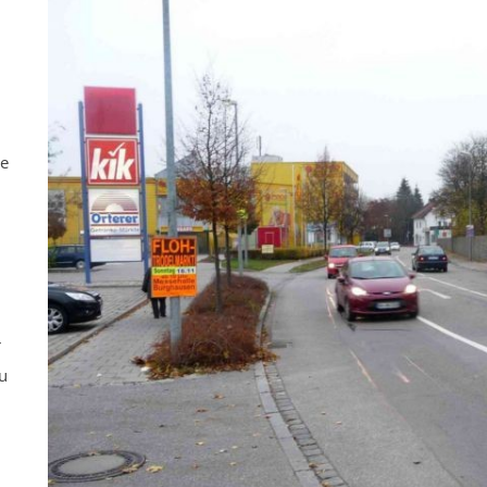
ne
r
u