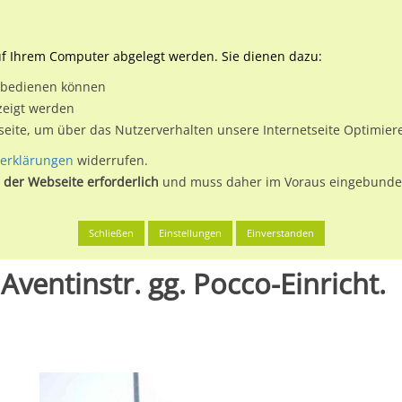
Downloads
Ne
uf Ihrem Computer abgelegt werden. Sie dienen dazu:
et bedienen können
 & Buchen
Plakatwerbung
Aussenwerbung
Medi
zeigt werden
tseite, um über das Nutzerverhalten unsere Internetseite Optimie
erklärungen
widerrufen.
 der Webseite erforderlich
und muss daher im Voraus eingebunden
 St
Mühldorfer Str. 50 nh. / Aventinstr. gg. Pocco-Einricht.
Schließen
Einstellungen
Einverstanden
 Aventinstr. gg. Pocco-Einricht.