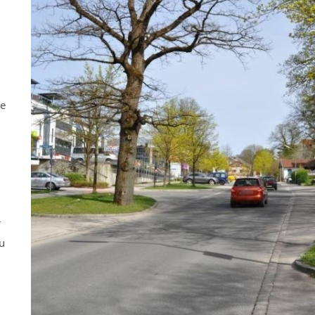
ne
r
u