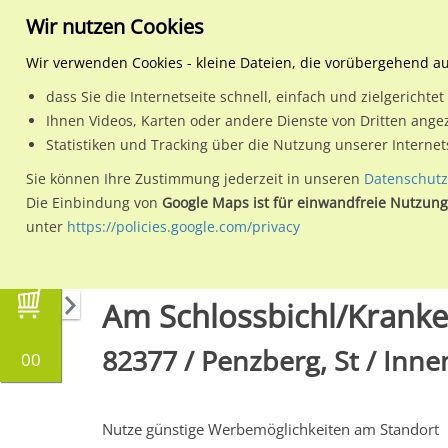
Wir nutzen Cookies
Wir verwenden Cookies - kleine Dateien, die vorübergehend a
dass Sie die Internetseite schnell, einfach und zielgericht
Planen
Ihnen Videos, Karten oder andere Dienste von Dritten ange
Statistiken und Tracking über die Nutzung unserer Interne
Wähle den Werbestandort:
Sie können Ihre Zustimmung jederzeit in unseren
Datenschutz
Die Einbindung von
Google Maps ist für einwandfreie Nutzung
unter
https://policies.google.com/privacy
Regionale Plakatwerbung
Bayern
Penzberg,
Am Schlossbichl/Krank
82377 / Penzberg, St / Inne
00
Nutze günstige Werbemöglichkeiten am Standort