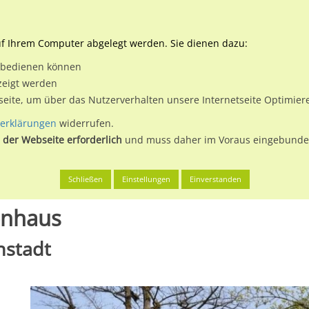
Downloads
Ne
uf Ihrem Computer abgelegt werden. Sie dienen dazu:
et bedienen können
 & Buchen
Plakatwerbung
Aussenwerbung
Medi
zeigt werden
tseite, um über das Nutzerverhalten unsere Internetseite Optimie
erklärungen
widerrufen.
 der Webseite erforderlich
und muss daher im Voraus eingebunden
 St
Am Schlossbichl/Krankenhaus
Schließen
Einstellungen
Einverstanden
enhaus
nstadt