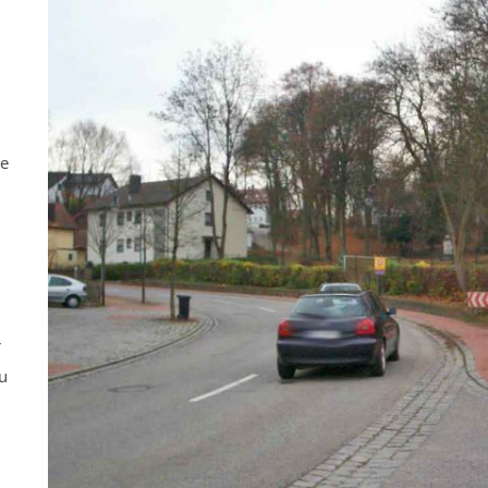
ne
r
u