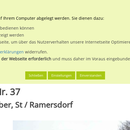
Downloads
Ne
uf Ihrem Computer abgelegt werden. Sie dienen dazu:
et bedienen können
 & Buchen
Plakatwerbung
Aussenwerbung
Medi
zeigt werden
tseite, um über das Nutzerverhalten unsere Internetseite Optimie
erklärungen
widerrufen.
 der Webseite erforderlich
und muss daher im Voraus eingebunden
g a.d.Laaber, St
Landshuter Str. gg. Hs-Nr. 37
Schließen
Einstellungen
Einverstanden
r. 37
ber, St / Ramersdorf