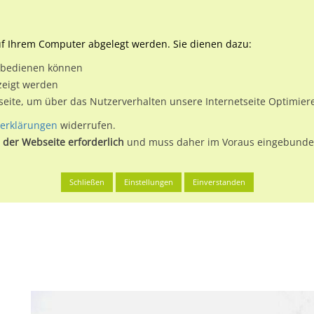
Downloads
Ne
uf Ihrem Computer abgelegt werden. Sie dienen dazu:
et bedienen können
 & Buchen
Plakatwerbung
Aussenwerbung
Medi
zeigt werden
tseite, um über das Nutzerverhalten unsere Internetseite Optimie
erklärungen
widerrufen.
 der Webseite erforderlich
und muss daher im Voraus eingebunden
apellenstr./We.li. CS
Schließen
Einstellungen
Einverstanden