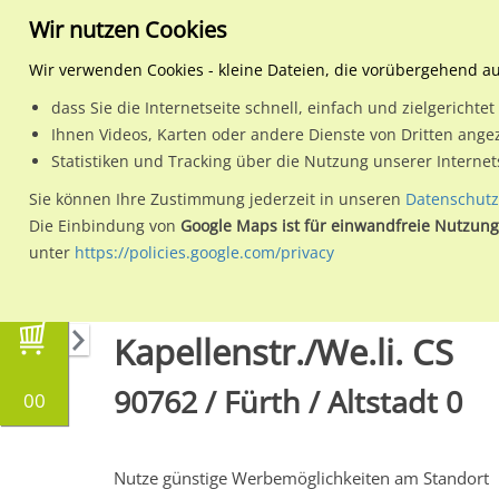
Wir nutzen Cookies
Wir verwenden Cookies - kleine Dateien, die vorübergehend a
dass Sie die Internetseite schnell, einfach und zielgericht
Planen
Ihnen Videos, Karten oder andere Dienste von Dritten ange
Statistiken und Tracking über die Nutzung unserer Interne
Wähle den Werbestandort:
Sie können Ihre Zustimmung jederzeit in unseren
Datenschutz
Die Einbindung von
Google Maps ist für einwandfreie Nutzung
unter
https://policies.google.com/privacy
Regionale Plakatwerbung
Bayern
Fürth
K
Kapellenstr./We.li. CS
90762 / Fürth / Altstadt 0
00
Nutze günstige Werbemöglichkeiten am Standort