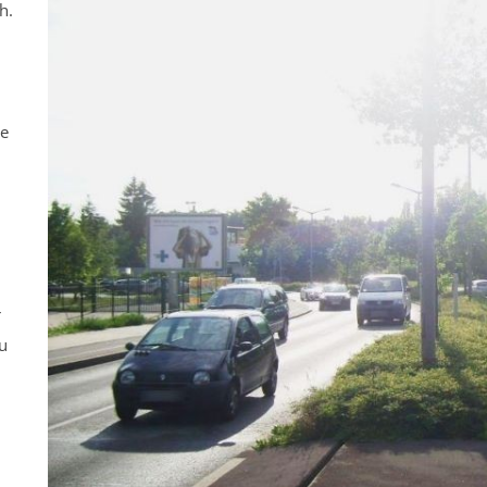
h.
ne
r
u