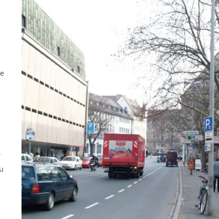
ne
r
u