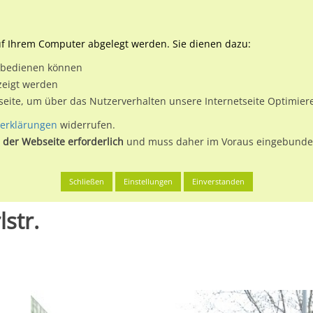
Downloads
Ne
uf Ihrem Computer abgelegt werden. Sie dienen dazu:
et bedienen können
 & Buchen
Plakatwerbung
Aussenwerbung
Medi
zeigt werden
tseite, um über das Nutzerverhalten unsere Internetseite Optimie
erklärungen
widerrufen.
 der Webseite erforderlich
und muss daher im Voraus eingebunden
g
Augustinerstr. - geg. Karlstr.
Schließen
Einstellungen
Einverstanden
lstr.