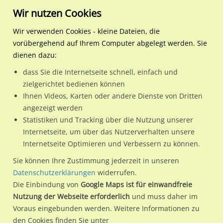
Wir nutzen Cookies
Wir verwenden Cookies - kleine Dateien, die
vorübergehend auf Ihrem Computer abgelegt werden. Sie
Regionale Plakatwerbung
Bayern
Bad Kissingen, GKSt
Würzburger Str. 9 geg. M
dienen dazu:
Würzburger Str. 9 geg. McDonalds quer VS
dass Sie die Internetseite schnell, einfach und
zielgerichtet bedienen können
97688 / Bad Kissingen, GKSt / Innenstadt
Ihnen Videos, Karten oder andere Dienste von Dritten
angezeigt werden
Statistiken und Tracking über die Nutzung unserer
Nutze günstige Werbemöglichkeiten am Standort
Internetseite, um über das Nutzerverhalten unsere
Internetseite Optimieren und Verbessern zu können.
Würzburger Str. 9 geg. McDonalds quer VS
im Ortsteil
Innenstadt)
in Bad Kissingen, GKSt.
Sie können Ihre Zustimmung jederzeit in unseren
Datenschutzerklärungen
widerrufen.
Wir erheben für jede unserer Werbeflächen individuelle und
Die Einbindung von
Google Maps ist für einwandfreie
aktuelle
Standortinformationen
und
Leistungswerte
. Damit
Nutzung der Webseite erforderlich
und muss daher im
kannst du dich schon vor der Buchung im Detail über den
Voraus eingebunden werden. Weitere Informationen zu
Standort, seine Reichweite und Werbewirkung sowie
den Cookies finden Sie unter