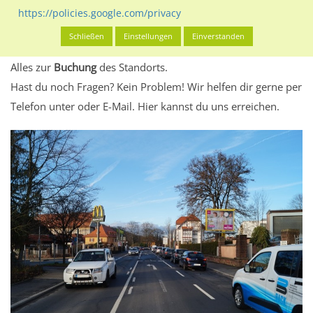
eventuelle Beschränkungen in den zugelassenen
https://policies.google.com/privacy
Werbeinhalten informieren.
Schließen
Einstellungen
Einverstanden
Alles klar? Dann findest du direkt im unteren Teil dieser Seite
Alles zur
Buchung
des Standorts.
Hast du noch Fragen? Kein Problem! Wir helfen dir gerne per
Telefon unter oder E-Mail.
Hier kannst du uns erreichen.