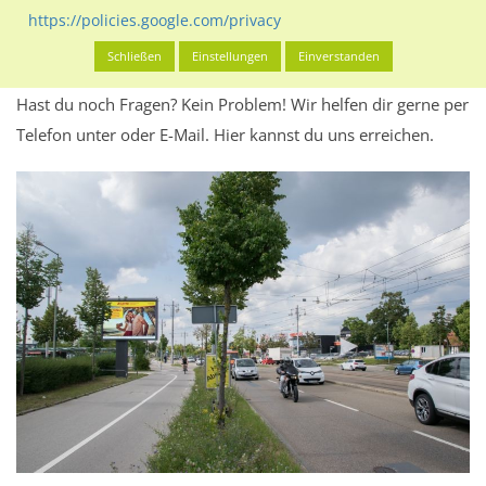
Werbeinhalten informieren.
https://policies.google.com/privacy
Alles klar? Dann findest du direkt im unteren Teil dieser Seite
Schließen
Einstellungen
Einverstanden
Alles zur
Buchung
des Standorts.
Hast du noch Fragen? Kein Problem! Wir helfen dir gerne per
Telefon unter oder E-Mail.
Hier kannst du uns erreichen.