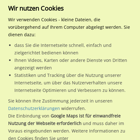
Wir nutzen Cookies
Wir verwenden Cookies - kleine Dateien, die
vorübergehend auf Ihrem Computer abgelegt werden. Sie
Regionale Plakatwerbung
Bayern
Augsburg
Donauwörther Str. / (PP) 
dienen dazu:
Donauwörther Str. / (PP) RS
dass Sie die Internetseite schnell, einfach und
zielgerichtet bedienen können
86154 / Augsburg
Ihnen Videos, Karten oder andere Dienste von Dritten
angezeigt werden
Statistiken und Tracking über die Nutzung unserer
Nutze günstige Werbemöglichkeiten am Standort
Internetseite, um über das Nutzerverhalten unsere
Internetseite Optimieren und Verbessern zu können.
Donauwörther Str. / (PP) RS in Augsburg.
Wir erheben für jede unserer Werbeflächen individuelle und
Sie können Ihre Zustimmung jederzeit in unseren
Datenschutzerklärungen
widerrufen.
aktuelle
Standortinformationen
und
Leistungswerte
. Damit
Die Einbindung von
Google Maps ist für einwandfreie
kannst du dich schon vor der Buchung im Detail über den
Nutzung der Webseite erforderlich
und muss daher im
Standort, seine Reichweite und Werbewirkung sowie
Voraus eingebunden werden. Weitere Informationen zu
eventuelle Beschränkungen in den zugelassenen
den Cookies finden Sie unter