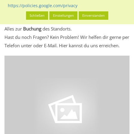
eventuelle Beschränkungen in den zugelassenen
https://policies.google.com/privacy
Werbeinhalten informieren.
Schließen
Einstellungen
Einverstanden
Alles klar? Dann findest du direkt im unteren Teil dieser Seite
Alles zur
Buchung
des Standorts.
Hast du noch Fragen? Kein Problem! Wir helfen dir gerne per
Telefon unter oder E-Mail.
Hier kannst du uns erreichen.