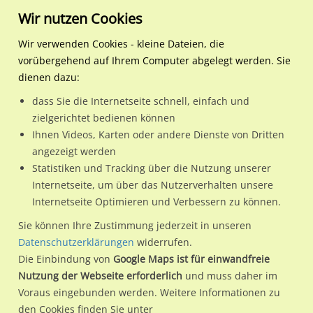
Wir nutzen Cookies
Wir verwenden Cookies - kleine Dateien, die
vorübergehend auf Ihrem Computer abgelegt werden. Sie
Regionale Plakatwerbung
Bayern
Mering, M
Münchener Str./Bahnhofs
dienen dazu:
Münchener Str./Bahnhofstr.
dass Sie die Internetseite schnell, einfach und
zielgerichtet bedienen können
86415 / Mering, M / Mering
Ihnen Videos, Karten oder andere Dienste von Dritten
angezeigt werden
Statistiken und Tracking über die Nutzung unserer
Nutze günstige Werbemöglichkeiten am Standort
Internetseite, um über das Nutzerverhalten unsere
Internetseite Optimieren und Verbessern zu können.
Münchener Str./Bahnhofstr.
im Ortsteil Mering)
in Mering,
M.
Sie können Ihre Zustimmung jederzeit in unseren
Datenschutzerklärungen
widerrufen.
Wir erheben für jede unserer Werbeflächen individuelle und
Die Einbindung von
Google Maps ist für einwandfreie
aktuelle
Standortinformationen
und
Leistungswerte
. Damit
Nutzung der Webseite erforderlich
und muss daher im
kannst du dich schon vor der Buchung im Detail über den
Voraus eingebunden werden. Weitere Informationen zu
Standort, seine Reichweite und Werbewirkung sowie
den Cookies finden Sie unter