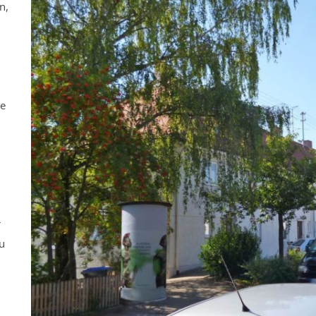
n,
ne
r
u