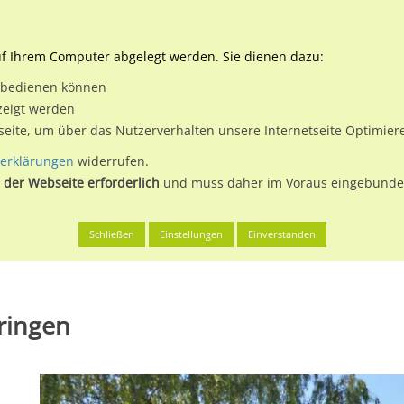
Downloads
Ne
uf Ihrem Computer abgelegt werden. Sie dienen dazu:
et bedienen können
 & Buchen
Plakatwerbung
Aussenwerbung
Medi
zeigt werden
tseite, um über das Nutzerverhalten unsere Internetseite Optimie
erklärungen
widerrufen.
 der Webseite erforderlich
und muss daher im Voraus eingebunden
, St
Schützenstr. 32
Schließen
Einstellungen
Einverstanden
hringen