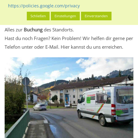
eventuelle Beschränkungen in den zugelassenen
https://policies.google.com/privacy
Werbeinhalten informieren.
Schließen
Einstellungen
Einverstanden
Alles klar? Dann findest du direkt im unteren Teil dieser Seite
Alles zur
Buchung
des Standorts.
Hast du noch Fragen? Kein Problem! Wir helfen dir gerne per
Telefon unter oder E-Mail.
Hier kannst du uns erreichen.