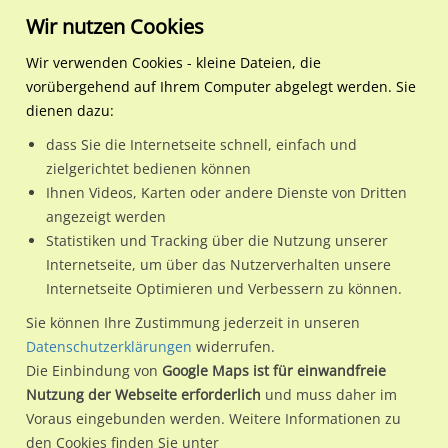
Wir nutzen Cookies
Wir verwenden Cookies - kleine Dateien, die
vorübergehend auf Ihrem Computer abgelegt werden. Sie
Regionale Plakatwerbung
Bayern
Blaichach
Weidachstr. gg. Hs.-Nr. 2
dienen dazu:
Weidachstr. gg. Hs.-Nr. 26
dass Sie die Internetseite schnell, einfach und
zielgerichtet bedienen können
87544 / Blaichach / Blaichach
Ihnen Videos, Karten oder andere Dienste von Dritten
angezeigt werden
Statistiken und Tracking über die Nutzung unserer
Nutze günstige Werbemöglichkeiten am Standort
Internetseite, um über das Nutzerverhalten unsere
Internetseite Optimieren und Verbessern zu können.
Weidachstr. gg. Hs.-Nr. 26
im Ortsteil Blaichach)
in
Blaichach.
Sie können Ihre Zustimmung jederzeit in unseren
Datenschutzerklärungen
widerrufen.
Wir erheben für jede unserer Werbeflächen individuelle und
Die Einbindung von
Google Maps ist für einwandfreie
aktuelle
Standortinformationen
und
Leistungswerte
. Damit
Nutzung der Webseite erforderlich
und muss daher im
kannst du dich schon vor der Buchung im Detail über den
Voraus eingebunden werden. Weitere Informationen zu
Standort, seine Reichweite und Werbewirkung sowie
den Cookies finden Sie unter