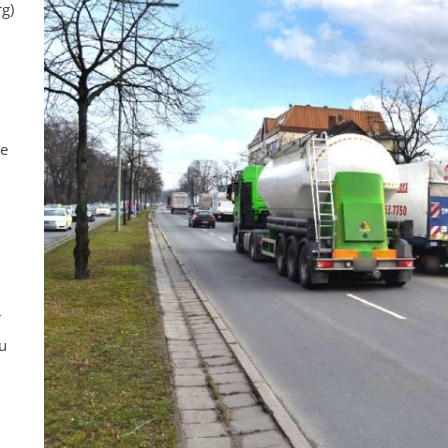
rg)
ne
r
u