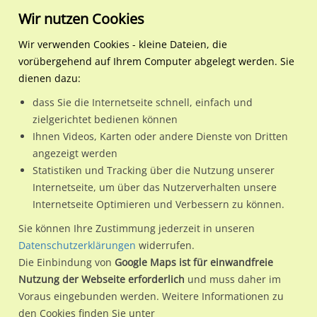
Wir nutzen Cookies
Wir verwenden Cookies - kleine Dateien, die
vorübergehend auf Ihrem Computer abgelegt werden. Sie
Regionale Plakatwerbung
Brandenburg
Velten, Stadt
Rosa-Luxemburg-Str. 22 / A
dienen dazu:
Rosa-Luxemburg-Str. 22 / Aldi Si. Str.
dass Sie die Internetseite schnell, einfach und
zielgerichtet bedienen können
16727 / Velten, Stadt
Ihnen Videos, Karten oder andere Dienste von Dritten
angezeigt werden
Statistiken und Tracking über die Nutzung unserer
Nutze günstige Werbemöglichkeiten am Standort Rosa-
Internetseite, um über das Nutzerverhalten unsere
Internetseite Optimieren und Verbessern zu können.
Luxemburg-Str. 22 / Aldi Si. Str. in Velten, Stadt.
Wir erheben für jede unserer Werbeflächen individuelle und
Sie können Ihre Zustimmung jederzeit in unseren
Datenschutzerklärungen
widerrufen.
aktuelle
Standortinformationen
und
Leistungswerte
. Damit
Die Einbindung von
Google Maps ist für einwandfreie
kannst du dich schon vor der Buchung im Detail über den
Nutzung der Webseite erforderlich
und muss daher im
Standort, seine Reichweite und Werbewirkung sowie
Voraus eingebunden werden. Weitere Informationen zu
eventuelle Beschränkungen in den zugelassenen
den Cookies finden Sie unter