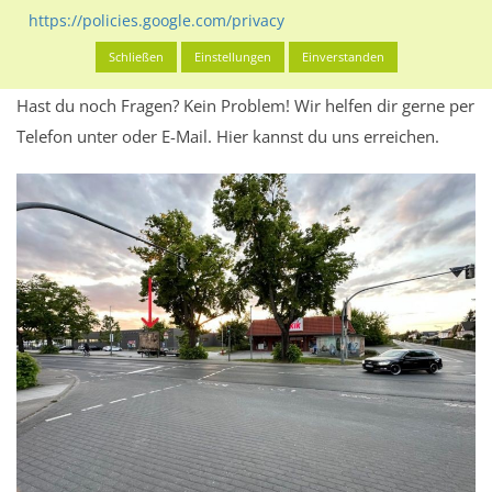
Werbeinhalten informieren.
https://policies.google.com/privacy
Alles klar? Dann findest du direkt im unteren Teil dieser Seite
Schließen
Einstellungen
Einverstanden
Alles zur
Buchung
des Standorts.
Hast du noch Fragen? Kein Problem! Wir helfen dir gerne per
Telefon unter oder E-Mail.
Hier kannst du uns erreichen.