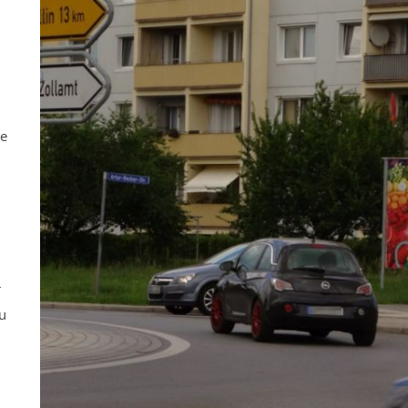
ne
r
u