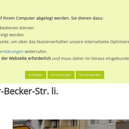
Downloads
Ne
uf Ihrem Computer abgelegt werden. Sie dienen dazu:
et bedienen können
 & Buchen
Plakatwerbung
Aussenwerbung
Medi
zeigt werden
tseite, um über das Nutzerverhalten unsere Internetseite Optimie
erklärungen
widerrufen.
 der Webseite erforderlich
und muss daher im Voraus eingebunden
ruppin, Stadt
Heirich-Rau-Str. / Arthur-Becker-Str. li.
Schließen
Einstellungen
Einverstanden
-Becker-Str. li.