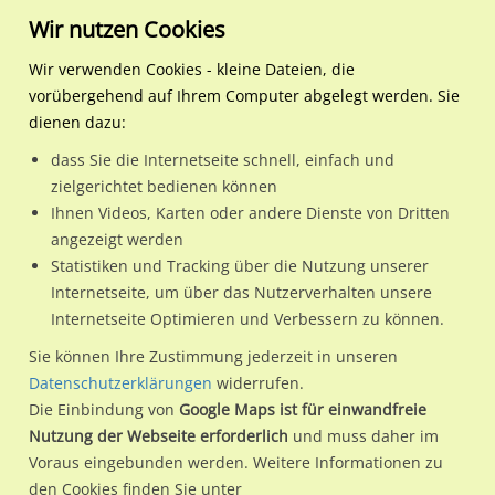
Wir nutzen Cookies
Wir verwenden Cookies - kleine Dateien, die
vorübergehend auf Ihrem Computer abgelegt werden. Sie
Regionale Plakatwerbung
Brandenburg
Perleberg, Stadt
Karlstraße/Dobberziner S
dienen dazu:
Karlstraße/Dobberziner Straße
dass Sie die Internetseite schnell, einfach und
zielgerichtet bedienen können
19348 / Perleberg, Stadt
Ihnen Videos, Karten oder andere Dienste von Dritten
angezeigt werden
Statistiken und Tracking über die Nutzung unserer
Nutze günstige Werbemöglichkeiten am Standort
Internetseite, um über das Nutzerverhalten unsere
Internetseite Optimieren und Verbessern zu können.
Karlstraße/Dobberziner Straße in Perleberg, Stadt.
Wir erheben für jede unserer Werbeflächen individuelle und
Sie können Ihre Zustimmung jederzeit in unseren
Datenschutzerklärungen
widerrufen.
aktuelle
Standortinformationen
und
Leistungswerte
. Damit
Die Einbindung von
Google Maps ist für einwandfreie
kannst du dich schon vor der Buchung im Detail über den
Nutzung der Webseite erforderlich
und muss daher im
Standort, seine Reichweite und Werbewirkung sowie
Voraus eingebunden werden. Weitere Informationen zu
eventuelle Beschränkungen in den zugelassenen
den Cookies finden Sie unter