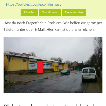
Werbeinhalten informieren.
https://policies.google.com/privacy
Alles klar? Dann findest du direkt im unteren Teil dieser Seite
Schließen
Einstellungen
Einverstanden
Alles zur
Buchung
des Standorts.
Hast du noch Fragen? Kein Problem! Wir helfen dir gerne per
Telefon unter oder E-Mail.
Hier kannst du uns erreichen.