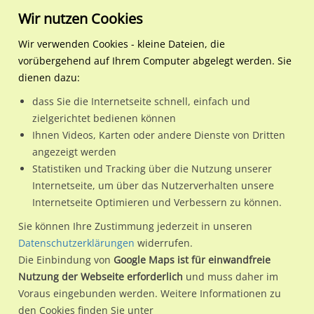
Wir nutzen Cookies
Wir verwenden Cookies - kleine Dateien, die
vorübergehend auf Ihrem Computer abgelegt werden. Sie
Regionale Plakatwerbung
Hamburg
Hamburg, Freie und
Hammer Berg 34-36 recht
dienen dazu:
Hansestadt
dass Sie die Internetseite schnell, einfach und
Hammer Berg 34-36 rechts
zielgerichtet bedienen können
Ihnen Videos, Karten oder andere Dienste von Dritten
20535 / Hamburg, Freie und Hansestadt / Hamm-Nord
angezeigt werden
Statistiken und Tracking über die Nutzung unserer
Internetseite, um über das Nutzerverhalten unsere
Nutze günstige Werbemöglichkeiten am Standort Hammer
Internetseite Optimieren und Verbessern zu können.
Berg 34-36 rechts
im Ortsteil Hamm-Nord)
in Hamburg,
Sie können Ihre Zustimmung jederzeit in unseren
Freie und Hansestadt.
Datenschutzerklärungen
widerrufen.
Die Einbindung von
Google Maps ist für einwandfreie
Wir erheben für jede unserer Werbeflächen individuelle und
Nutzung der Webseite erforderlich
und muss daher im
aktuelle
Standortinformationen
und
Leistungswerte
. Damit
Voraus eingebunden werden. Weitere Informationen zu
kannst du dich schon vor der Buchung im Detail über den
den Cookies finden Sie unter