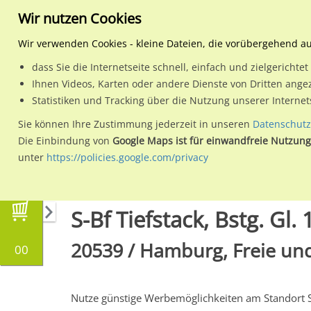
Wir nutzen Cookies
Wir verwenden Cookies - kleine Dateien, die vorübergehend a
dass Sie die Internetseite schnell, einfach und zielgericht
Planen
Ihnen Videos, Karten oder andere Dienste von Dritten ange
Statistiken und Tracking über die Nutzung unserer Interne
Wähle den Werbestandort:
Sie können Ihre Zustimmung jederzeit in unseren
Datenschutz
Die Einbindung von
Google Maps ist für einwandfreie Nutzung
unter
https://policies.google.com/privacy
Regionale Plakatwerbung
Hamburg
Hambur
S-Bf Tiefstack, Bstg. Gl. 1
20539 / Hamburg, Freie un
00
Nutze günstige Werbemöglichkeiten am Standort 