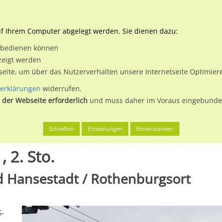
Downloads
Ne
uf Ihrem Computer abgelegt werden. Sie dienen dazu:
et bedienen können
 & Buchen
Plakatwerbung
Aussenwerbung
Medi
zeigt werden
tseite, um über das Nutzerverhalten unsere Internetseite Optimie
erklärungen
widerrufen.
 der Webseite erforderlich
und muss daher im Voraus eingebunden
g, Freie und Hansestadt
S-Bf Tiefstack, Bstg. Gl. 1, 2. Sto.
Schließen
Einstellungen
Einverstanden
, 2. Sto.
d Hansestadt / Rothenburgsort
S-