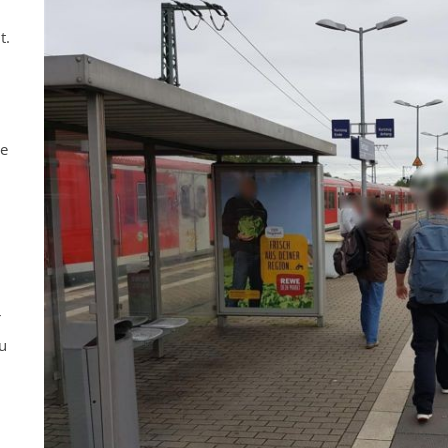
t.
ne
r
u