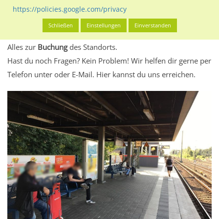
eventuelle Beschränkungen in den zugelassenen
https://policies.google.com/privacy
Werbeinhalten informieren.
Schließen
Einstellungen
Einverstanden
Alles klar? Dann findest du direkt im unteren Teil dieser Seite
Alles zur
Buchung
des Standorts.
Hast du noch Fragen? Kein Problem! Wir helfen dir gerne per
Telefon unter oder E-Mail.
Hier kannst du uns erreichen.