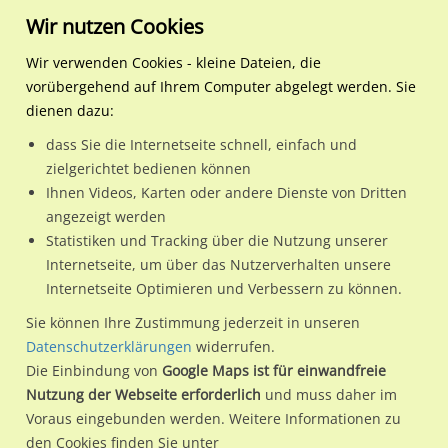
Wir nutzen Cookies
Wir verwenden Cookies - kleine Dateien, die
vorübergehend auf Ihrem Computer abgelegt werden. Sie
Regionale Plakatwerbung
Hamburg
Hamburg, Freie und Hansest
S-Bf Elbgaustr, Bstg., Gl. 
dienen dazu:
S-Bf Elbgaustr, Bstg., Gl. 2
dass Sie die Internetseite schnell, einfach und
zielgerichtet bedienen können
22523 / Hamburg, Freie und Hansestadt / Eidelstedt
Ihnen Videos, Karten oder andere Dienste von Dritten
angezeigt werden
Statistiken und Tracking über die Nutzung unserer
Nutze günstige Werbemöglichkeiten am Standort S-Bf
Internetseite, um über das Nutzerverhalten unsere
Internetseite Optimieren und Verbessern zu können.
Elbgaustr, Bstg., Gl. 2
im Ortsteil Eidelstedt)
in Hamburg,
Freie und Hansestadt.
Sie können Ihre Zustimmung jederzeit in unseren
Datenschutzerklärungen
widerrufen.
Wir erheben für jede unserer Werbeflächen individuelle und
Die Einbindung von
Google Maps ist für einwandfreie
aktuelle
Standortinformationen
und
Leistungswerte
. Damit
Nutzung der Webseite erforderlich
und muss daher im
kannst du dich schon vor der Buchung im Detail über den
Voraus eingebunden werden. Weitere Informationen zu
Standort, seine Reichweite und Werbewirkung sowie
den Cookies finden Sie unter