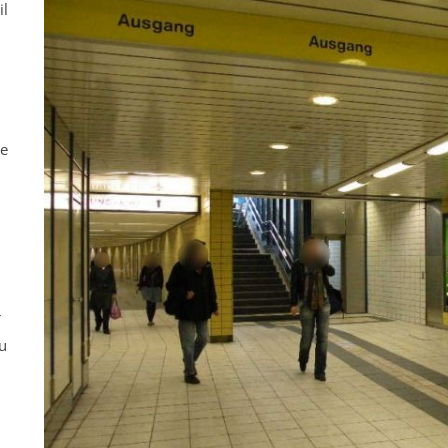
il
ne
r
u