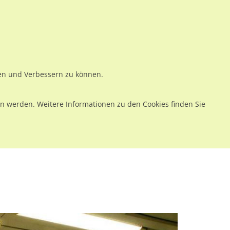
ws
Preise
Warenkorb
Registrieren
Anmelden
en
Kontakt
ren und Verbessern zu können.
 werden. Weitere Informationen zu den Cookies finden Sie
fzug