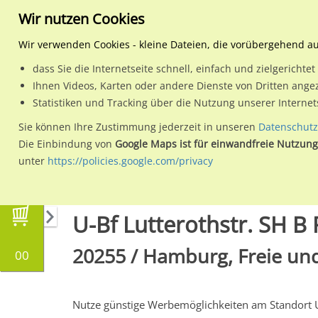
Wir nutzen Cookies
Wir verwenden Cookies - kleine Dateien, die vorübergehend a
dass Sie die Internetseite schnell, einfach und zielgericht
Planen
Ihnen Videos, Karten oder andere Dienste von Dritten ange
Statistiken und Tracking über die Nutzung unserer Interne
Wähle den Werbestandort:
Sie können Ihre Zustimmung jederzeit in unseren
Datenschutz
Die Einbindung von
Google Maps ist für einwandfreie Nutzung
unter
https://policies.google.com/privacy
Regionale Plakatwerbung
Hamburg
Hambur
U-Bf Lutterothstr. SH B 
20255 / Hamburg, Freie und
00
Nutze günstige Werbemöglichkeiten am Standort 