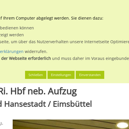
Downloads
Ne
uf Ihrem Computer abgelegt werden. Sie dienen dazu:
et bedienen können
 & Buchen
Plakatwerbung
Aussenwerbung
Medi
zeigt werden
tseite, um über das Nutzerverhalten unsere Internetseite Optimie
erklärungen
widerrufen.
 der Webseite erforderlich
und muss daher im Voraus eingebunden
g, Freie und Hansestadt
U-Bf Lutterothstr. SH B Ri. Hbf neb. Au
Schließen
Einstellungen
Einverstanden
Ri. Hbf neb. Aufzug
 Hansestadt / Eimsbüttel
U-