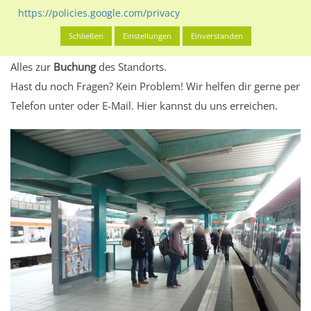
eventuelle Beschränkungen in den zugelassenen
https://policies.google.com/privacy
Werbeinhalten informieren.
Schließen
Einstellungen
Einverstanden
Alles klar? Dann findest du direkt im unteren Teil dieser Seite
Alles zur
Buchung
des Standorts.
Hast du noch Fragen? Kein Problem! Wir helfen dir gerne per
Telefon unter oder E-Mail.
Hier kannst du uns erreichen.