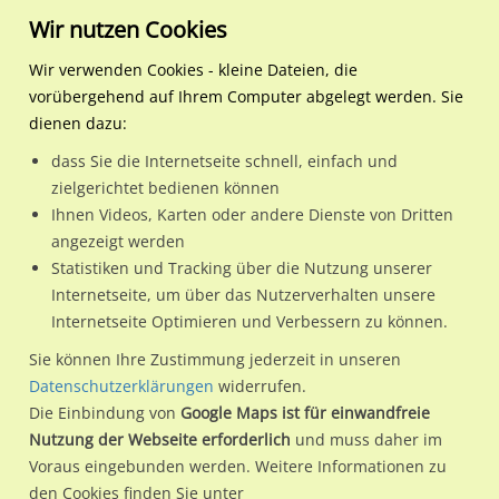
Wir nutzen Cookies
Wir verwenden Cookies - kleine Dateien, die
vorübergehend auf Ihrem Computer abgelegt werden. Sie
Regionale Plakatwerbung
Hamburg
Hamburg, Freie und Hansest
U-Bf Farmsen Gleis 4 mitt
dienen dazu:
U-Bf Farmsen Gleis 4 mitte.
dass Sie die Internetseite schnell, einfach und
zielgerichtet bedienen können
22159 / Hamburg, Freie und Hansestadt / Farmsen-Berne
Ihnen Videos, Karten oder andere Dienste von Dritten
angezeigt werden
Statistiken und Tracking über die Nutzung unserer
Nutze günstige Werbemöglichkeiten am Standort U-Bf
Internetseite, um über das Nutzerverhalten unsere
Internetseite Optimieren und Verbessern zu können.
Farmsen Gleis 4 mitte.
im Ortsteil Farmsen-Berne)
in
Hamburg, Freie und Hansestadt.
Sie können Ihre Zustimmung jederzeit in unseren
Datenschutzerklärungen
widerrufen.
Wir erheben für jede unserer Werbeflächen individuelle und
Die Einbindung von
Google Maps ist für einwandfreie
aktuelle
Standortinformationen
und
Leistungswerte
. Damit
Nutzung der Webseite erforderlich
und muss daher im
kannst du dich schon vor der Buchung im Detail über den
Voraus eingebunden werden. Weitere Informationen zu
Standort, seine Reichweite und Werbewirkung sowie
den Cookies finden Sie unter