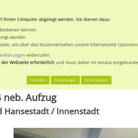
Downloads
Ne
uf Ihrem Computer abgelegt werden. Sie dienen dazu:
et bedienen können
 & Buchen
Plakatwerbung
Aussenwerbung
Medi
zeigt werden
tseite, um über das Nutzerverhalten unsere Internetseite Optimie
erklärungen
widerrufen.
 der Webseite erforderlich
und muss daher im Voraus eingebunden
g, Freie und Hansestadt
Hbf-Süd Bstg. U3 Gleis 4 neb. Aufzug
Schließen
Einstellungen
Einverstanden
4 neb. Aufzug
d Hansestadt / Innenstadt