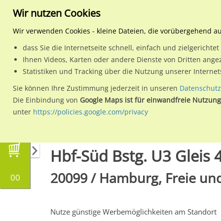
Wir nutzen Cookies
Wir verwenden Cookies - kleine Dateien, die vorübergehend a
dass Sie die Internetseite schnell, einfach und zielgericht
Planen
Ihnen Videos, Karten oder andere Dienste von Dritten ange
Statistiken und Tracking über die Nutzung unserer Interne
Wähle den Werbestandort:
Sie können Ihre Zustimmung jederzeit in unseren
Datenschutz
Die Einbindung von
Google Maps ist für einwandfreie Nutzung
unter
https://policies.google.com/privacy
Regionale Plakatwerbung
Hamburg
Hambur
Hbf-Süd Bstg. U3 Gleis 
20099 / Hamburg, Freie un
00
Nutze günstige Werbemöglichkeiten am Standort