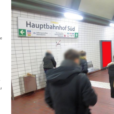
ne
r
u