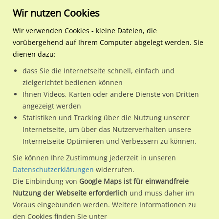
Wir nutzen Cookies
Wir verwenden Cookies - kleine Dateien, die
vorübergehend auf Ihrem Computer abgelegt werden. Sie
Regionale Plakatwerbung
Hamburg
Hamburg, Freie und Hansest
U-Bf Wartenau SH A Ri. H
dienen dazu:
U-Bf Wartenau SH A Ri. Hbf.Ausg.Landwehr 1 Sto.
dass Sie die Internetseite schnell, einfach und
zielgerichtet bedienen können
22089 / Hamburg, Freie und Hansestadt / Hohenfelde
Ihnen Videos, Karten oder andere Dienste von Dritten
angezeigt werden
Statistiken und Tracking über die Nutzung unserer
Nutze günstige Werbemöglichkeiten am Standort U-Bf
Internetseite, um über das Nutzerverhalten unsere
Internetseite Optimieren und Verbessern zu können.
Wartenau SH A Ri. Hbf.Ausg.Landwehr 1 Sto.
im Ortsteil
Hohenfelde)
in Hamburg, Freie und Hansestadt.
Sie können Ihre Zustimmung jederzeit in unseren
Datenschutzerklärungen
widerrufen.
Wir erheben für jede unserer Werbeflächen individuelle und
Die Einbindung von
Google Maps ist für einwandfreie
aktuelle
Standortinformationen
und
Leistungswerte
. Damit
Nutzung der Webseite erforderlich
und muss daher im
kannst du dich schon vor der Buchung im Detail über den
Voraus eingebunden werden. Weitere Informationen zu
Standort, seine Reichweite und Werbewirkung sowie
den Cookies finden Sie unter