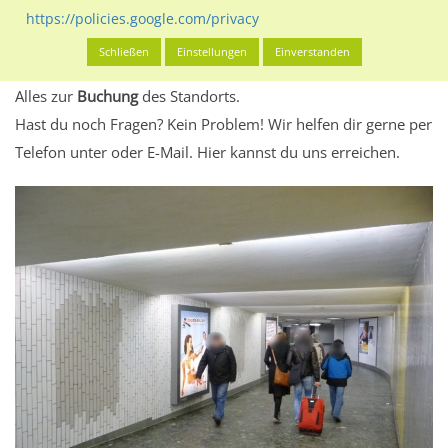
eventuelle Beschränkungen in den zugelassenen
https://policies.google.com/privacy
Werbeinhalten informieren.
Schließen
Einstellungen
Einverstanden
Alles klar? Dann findest du direkt im unteren Teil dieser Seite
Alles zur
Buchung
des Standorts.
Hast du noch Fragen? Kein Problem! Wir helfen dir gerne per
Telefon unter oder E-Mail.
Hier kannst du uns erreichen.