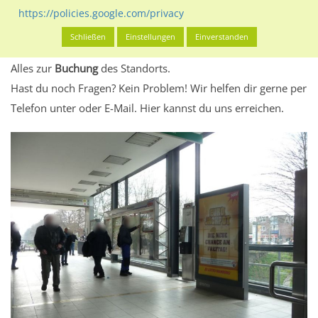
eventuelle Beschränkungen in den zugelassenen
https://policies.google.com/privacy
Werbeinhalten informieren.
Schließen
Einstellungen
Einverstanden
Alles klar? Dann findest du direkt im unteren Teil dieser Seite
Alles zur
Buchung
des Standorts.
Hast du noch Fragen? Kein Problem! Wir helfen dir gerne per
Telefon unter oder E-Mail.
Hier kannst du uns erreichen.