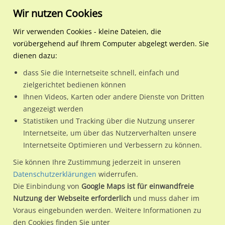
Wir nutzen Cookies
Wir verwenden Cookies - kleine Dateien, die
vorübergehend auf Ihrem Computer abgelegt werden. Sie
Regionale Plakatwerbung
Hamburg
Hamburg, Freie und Hansest
U-Bf Berne Eing. li. 2.Sto.,
dienen dazu:
U-Bf Berne Eing. li. 2.Sto., re. neb. Infovitrine
dass Sie die Internetseite schnell, einfach und
zielgerichtet bedienen können
22159 / Hamburg, Freie und Hansestadt / Farmsen-Berne
Ihnen Videos, Karten oder andere Dienste von Dritten
angezeigt werden
Statistiken und Tracking über die Nutzung unserer
Nutze günstige Werbemöglichkeiten am Standort U-Bf Berne
Internetseite, um über das Nutzerverhalten unsere
Internetseite Optimieren und Verbessern zu können.
Eing. li. 2.Sto., re. neb. Infovitrine
im Ortsteil Farmsen-Berne)
in Hamburg, Freie und Hansestadt.
Sie können Ihre Zustimmung jederzeit in unseren
Datenschutzerklärungen
widerrufen.
Wir erheben für jede unserer Werbeflächen individuelle und
Die Einbindung von
Google Maps ist für einwandfreie
aktuelle
Standortinformationen
und
Leistungswerte
. Damit
Nutzung der Webseite erforderlich
und muss daher im
kannst du dich schon vor der Buchung im Detail über den
Voraus eingebunden werden. Weitere Informationen zu
Standort, seine Reichweite und Werbewirkung sowie
den Cookies finden Sie unter