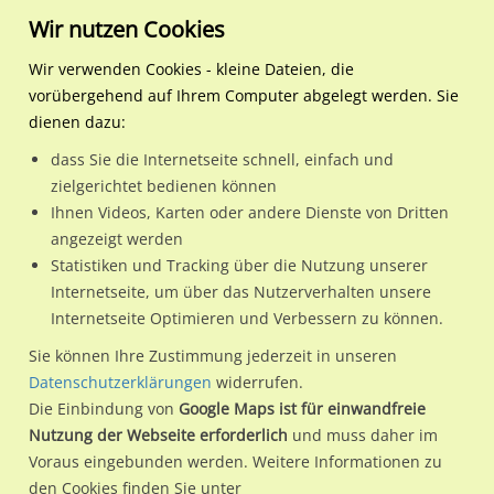
Wir nutzen Cookies
Wir verwenden Cookies - kleine Dateien, die
vorübergehend auf Ihrem Computer abgelegt werden. Sie
Regionale Plakatwerbung
Hamburg
Hamburg, Freie und
Bf, AKN-Bf Wiemersdorf/W
dienen dazu:
Hansestadt
dass Sie die Internetseite schnell, einfach und
Bf, AKN-Bf Wiemersdorf/We.li.
zielgerichtet bedienen können
Ihnen Videos, Karten oder andere Dienste von Dritten
24649 / Hamburg, Freie und Hansestadt / Wiemersdorf
angezeigt werden
Statistiken und Tracking über die Nutzung unserer
Internetseite, um über das Nutzerverhalten unsere
Nutze günstige Werbemöglichkeiten am Standort Bf, AKN-Bf
Internetseite Optimieren und Verbessern zu können.
Wiemersdorf/We.li.
im Ortsteil Wiemersdorf)
in Hamburg,
Sie können Ihre Zustimmung jederzeit in unseren
Freie und Hansestadt.
Datenschutzerklärungen
widerrufen.
Die Einbindung von
Google Maps ist für einwandfreie
Wir erheben für jede unserer Werbeflächen individuelle und
Nutzung der Webseite erforderlich
und muss daher im
aktuelle
Standortinformationen
und
Leistungswerte
. Damit
Voraus eingebunden werden. Weitere Informationen zu
kannst du dich schon vor der Buchung im Detail über den
den Cookies finden Sie unter